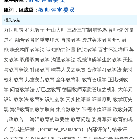
单字解释：
教
师
评
审
委
员
组词，组成语：
教
师
评
审
委
员
相关成语
万世师表
和丸教子
开山大师
三级三审制
特殊教育师资
评量
过程
融合教育的重要理念
直接教学
透过美术教育开创潜
能
概念构图教学法
认知能力评量
除法教学
百丈怀海禅师
英
文教学
双语双向教学
沟通教学法
视觉障碍学生的教学
天性
与教育争议
补偿教育
辅导人员之职责
合作学习教学法
蒙特
梭利教育
儿童美劳教育
全年教育制
教育管理学
正比例教
学
问答教学法
斯巴达教育
德国教师素质管理之机制
大单元
设计教学法
教育知识社会学
真实性评量
评量原则
教学历史
观
海洋教育的教学取向
集合数教学
课程本位评量
政教分离
与政教合一
海洋教育的重要性
教育问题
委身草莽
教育的规
准
形成性评量（formative_evaluation）
内部评价与结果评