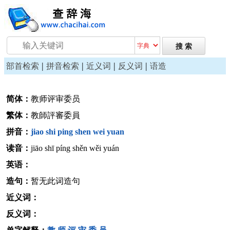
|
|
|
|
部首检索
拼音检索
近义词
反义词
语造
简体：
教师评审委员
繁体：
教師評審委員
拼音：
jiao
shi
ping
shen
wei
yuan
读音：
jiāo shī píng shěn wěi yuán
英语：
造句：
暂无此词造句
近义词：
反义词：