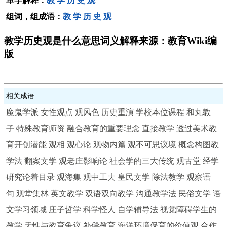
单字解释：
教
学
历
史
观
组词，组成语：
教
学
历
史
观
教学历史观是什么意思词义解释来源：教育Wiki编
版
相关成语
魔鬼学派
女性观点
观风色
历史重演
学校本位课程
和丸教
子
特殊教育师资
融合教育的重要理念
直接教学
透过美术教
育开创潜能
观相
观心论
观物内篇
观不可思议境
概念构图教
学法
翻案文学
观老庄影响论
社会学的三大传统
观古堂
经学
研究论着目录
观海集
观中工夫
皇民文学
除法教学
观察语
句
观堂集林
英文教学
双语双向教学
沟通教学法
民俗文学
语
文学习领域
庄子哲学
科学怪人
自学辅导法
视觉障碍学生的
教学
天性与教育争议
补偿教育
海洋环境保育的价值观
合作