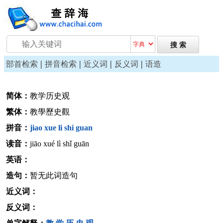
|
|
|
|
部首检索
拼音检索
近义词
反义词
语造
简体：
教学历史观
繁体：
教學歷史觀
拼音：
jiao
xue
li
shi
guan
读音：
jiāo xué lì shǐ guān
英语：
造句：
暂无此词造句
近义词：
反义词：