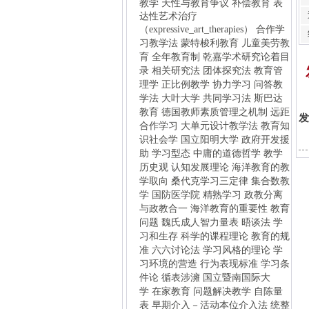
录
相关研究法
团体探究法
教育管
理学
正比例教学
协力学习
问答教
学法
大叶大学
共同学习法
斯巴达
教育
德国教师素质管理之机制
远距
合作学习
大单元设计教学法
教育知
识社会学
国立阳明大学
政府开发援
助
学习型态
中庸的道德哲学
教学
历史观
认知发展理论
海洋教育的教
学取向
桑代克学习三定律
集合数教
学
国防医学院
精熟学习
政教分离
发
与政教合一
海洋教育的重要性
教育
问题
魏氏成人智力量表
晤谈法
学
习和生存
科学的课程理论
教育的规
准
六六讨论法
学习风格的理论
学
习环境的营造
行为表现标准
学习条
件论
循表涉澭
国立暨南国际大
学
在家教育
问题解决教学
自陈量
表
早期介入－活动本位介入法
统整
教育模式
自我调节学习
自我引导学
习
学校是一种中产阶级机构
意义学
习论
欣赏教学法
教学经营
探究式
教学法
重测法
国立台湾海洋大
学
实验研究法
教师评审委员
练习
教学法
编序教学法
华德福教育
白
莲教之乱