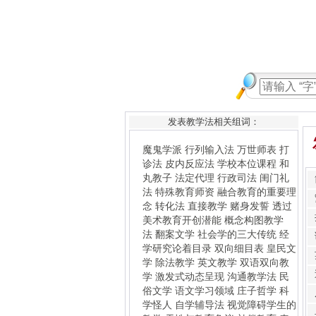
发表教学法相关组词：
魔鬼学派
行列输入法
万世师表
打
诊法
皮内反应法
学校本位课程
和
丸教子
法定代理
行政司法
闺门礼
法
特殊教育师资
融合教育的重要理
念
转化法
直接教学
赌身发誓
透过
美术教育开创潜能
概念构图教学
法
翻案文学
社会学的三大传统
经
学研究论着目录
双向细目表
皇民文
学
除法教学
英文教学
双语双向教
学
激发式动态呈现
沟通教学法
民
俗文学
语文学习领域
庄子哲学
科
学怪人
自学辅导法
视觉障碍学生的
教学
天性与教育争议
补偿教育
表
达性艺术治疗
（expressive_art_therapies）
合作学
习教学法
蒙特梭利教育
儿童美劳教
育
全年教育制
乾嘉学术研究论着目