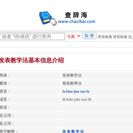
部首检索
拼音检索
近
发表教学法基本信息介绍
简体：
发表教学法
繁体：
發表教學法
拼音：
fa
biao
jiao
xue
fa
读音：
fā biǎo jiāo xué fǎ
英语：
近义词：
反义词：
单字解释：
发
表
教
学
法