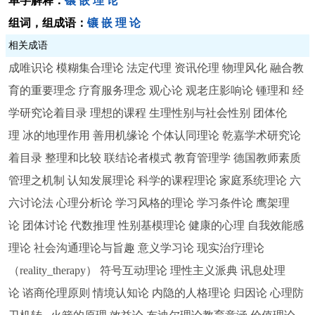
单字解释：
镶
嵌
理
论
组词，组成语：
镶
嵌
理
论
相关成语
成唯识论
模糊集合理论
法定代理
资讯伦理
物理风化
融合教
育的重要理念
疗育服务理念
观心论
观老庄影响论
锺理和
经
学研究论着目录
理想的课程
生理性别与社会性别
团体伦
理
冰的地理作用
善用机缘论
个体认同理论
乾嘉学术研究论
着目录
整理和比较
联结论者模式
教育管理学
德国教师素质
管理之机制
认知发展理论
科学的课程理论
家庭系统理论
六
六讨论法
心理分析论
学习风格的理论
学习条件论
鹰架理
论
团体讨论
代数推理
性别基模理论
健康的心理
自我效能感
理论
社会沟通理论与旨趣
意义学习论
现实治疗理论
（reality_therapy）
符号互动理论
理性主义派典
讯息处理
论
谘商伦理原则
情境认知论
内隐的人格理论
归因论
心理防