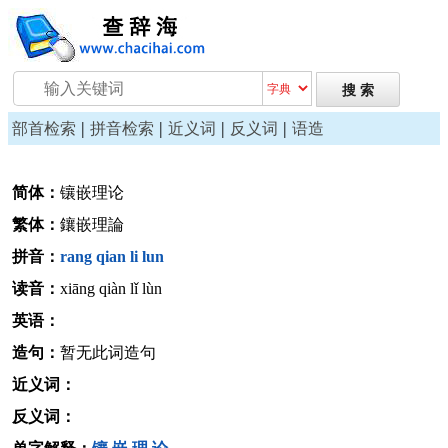
|
|
|
|
部首检索
拼音检索
近义词
反义词
语造
简体：
镶嵌理论
繁体：
鑲嵌理論
拼音：
rang
qian
li
lun
读音：
xiāng qiàn lǐ lùn
英语：
造句：
暂无此词造句
近义词：
反义词：