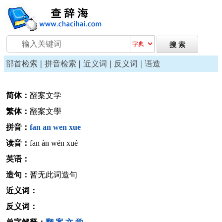
|
|
|
|
部首检索
拼音检索
近义词
反义词
语造
简体：
翻案文学
繁体：
翻案文學
拼音：
fan
an
wen
xue
读音：
fān àn wén xué
英语：
造句：
暂无此词造句
近义词：
反义词：