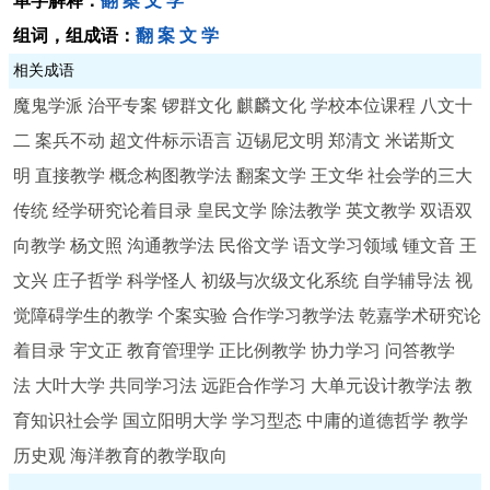
单字解释：
翻
案
文
学
组词，组成语：
翻
案
文
学
相关成语
魔鬼学派
治平专案
锣群文化
麒麟文化
学校本位课程
八文十
二
案兵不动
超文件标示语言
迈锡尼文明
郑清文
米诺斯文
明
直接教学
概念构图教学法
翻案文学
王文华
社会学的三大
传统
经学研究论着目录
皇民文学
除法教学
英文教学
双语双
向教学
杨文照
沟通教学法
民俗文学
语文学习领域
锺文音
王
文兴
庄子哲学
科学怪人
初级与次级文化系统
自学辅导法
视
觉障碍学生的教学
个案实验
合作学习教学法
乾嘉学术研究论
着目录
宇文正
教育管理学
正比例教学
协力学习
问答教学
法
大叶大学
共同学习法
远距合作学习
大单元设计教学法
教
育知识社会学
国立阳明大学
学习型态
中庸的道德哲学
教学
历史观
海洋教育的教学取向