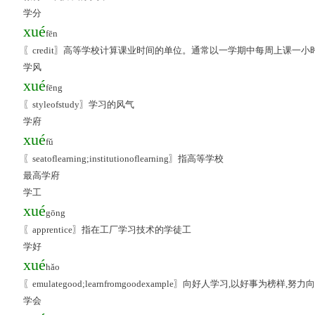
学分
xué
fēn
〖credit〗高等学校计算课业时间的单位。通常以一学期中每周上课一
学风
xué
fēng
〖styleofstudy〗学习的风气
学府
xué
fǔ
〖seatoflearning;institutionoflearning〗指高等学校
最高学府
学工
xué
gōng
〖apprentice〗指在工厂学习技术的学徒工
学好
xué
hǎo
〖emulategood;learnfromgoodexample〗向好人学习,以好事为榜样,努力
学会