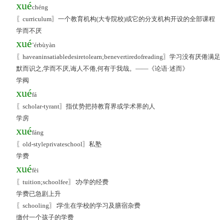
xué
chéng
〖curriculum〗一个教育机构(大专院校)或它的分支机构开设的全部课程
学而不厌
xué
’érbùyàn
〖haveaninsatiabledesiretolearn;benevertiredofreading〗
默而识之,学而不厌,诲人不倦,何有于我哉。——《论语·述而》
学阀
xué
fá
〖scholar-tyrant〗指仗势把持教育界或学术界的人
学房
xué
fáng
〖old-styleprivateschool〗私塾
学费
xué
fèi
〖tuition;schoolfee〗∶办学的经费
学费已急剧上升
〖schooling〗∶学生在学校的学习及膳宿杂费
缴付一个孩子的学费