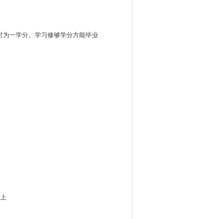
小时为一学分。学习修够学分方能毕业
向上