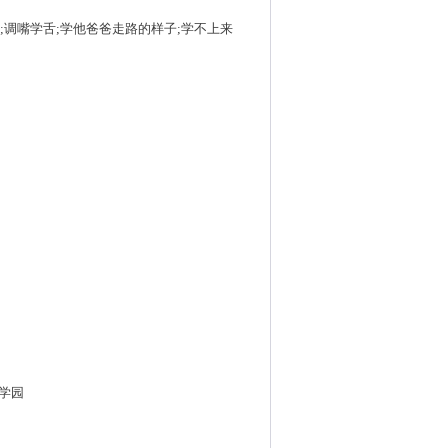
;调嘴学舌;学他爸爸走路的样子;学不上来
、学园