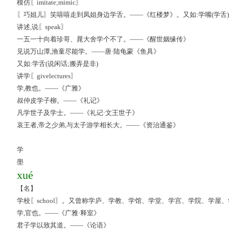
模仿〖imitate;mimic〗
〖巧姐儿〗笑嘻嘻走到凤姐身边学舌。——《红楼梦》。又如:学嘴(学舌)
讲述,说〖speak〗
一五一十向着珍哥、晁大舍学个不了。——《醒世姻缘传》
见说万山潭,渔童尽能学。——唐·陆龟蒙《鱼具》
又如:学舌(说闲话;搬弄是非)
讲学〖givelectures〗
学,教也。——《广雅》
叔仲皮学子柳。——《礼记》
凡学世子及学士。——《礼记·文王世子》
哀王者,帝之少弟,与太子游学相长大。——《资治通鉴》
学
壆
xué
【名】
学校〖school〗。又曾称学庐、学教、学馆、学堂、学宫、学院、学屋
学,官也。——《广雅·释室》
君子学以致其道。——《论语》