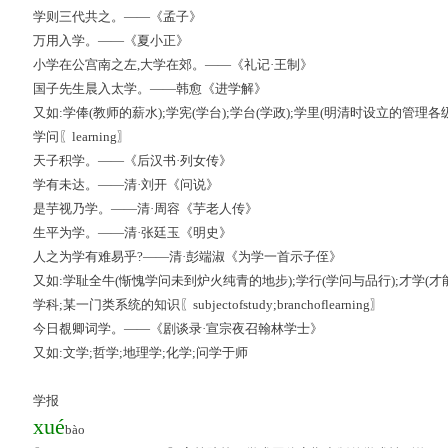
学则三代共之。——《孟子》
万用入学。——《夏小正》
小学在公宫南之左,大学在郊。——《礼记·王制》
国子先生晨入太学。——韩愈《进学解》
又如:学俸(教师的薪水);学宪(学台);学台(学政);学里(明清时设立的管理
学问〖learning〗
天子积学。——《后汉书·列女传》
学有未达。——清·刘开《问说》
是芋视乃学。——清·周容《芋老人传》
生平为学。——清·张廷玉《明史》
人之为学有难易乎?——清·彭端淑《为学一首示子侄》
又如:学耻全牛(惭愧学问未到炉火纯青的地步);学行(学问与品行);才学(才能
学科;某一门类系统的知识〖subjectofstudy;branchoflearning〗
今日覩卿词学。——《剧谈录·宣宗夜召翰林学士》
又如:文学;哲学;地理学;化学;问学于师
学报
xué
bào