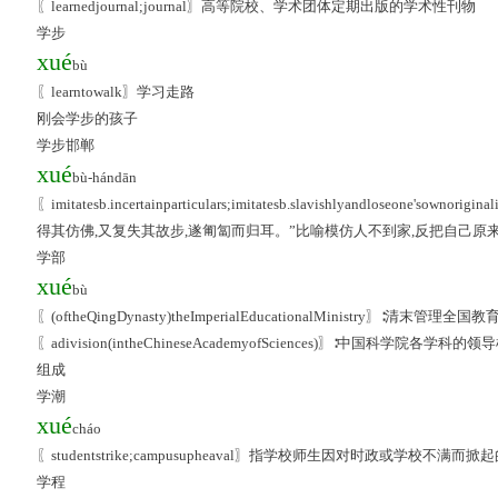
〖learnedjournal;journal〗高等院校、学术团体定期出版的学术性刊物
学步
xué
bù
〖learntowalk〗学习走路
刚会学步的孩子
学步邯郸
xué
bù-hándān
〖imitatesb.incertainparticulars;imitatesb.slavishlyandloseon
得其仿佛,又复失其故步,遂匍匐而归耳。”比喻模仿人不到家,反把自己原
学部
xué
bù
〖(oftheQingDynasty)theImperialEducationalMinistry〗∶清末管理
〖adivision(intheChineseAcademyofSciences)〗∶中国科
组成
学潮
xué
cháo
〖studentstrike;campusupheaval〗指学校师生因对时政或学校不满而掀
学程