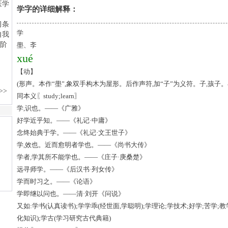
学字的详细解释：
学
壆、斈
xué
【动】
(形声。本作“壆”,象双手构木为屋形。后作声符,加“子”为义符。子,孩子
同本义〖study;learn〗
学,识也。——《广雅》
好学近乎知。——《礼记·中庸》
念终始典于学。——《礼记·文王世子》
学,效也。近而愈明者学也。——《尚书大传》
学者,学其所不能学也。——《庄子·庚桑楚》
远寻师学。——《后汉书·列女传》
学而时习之。——《论语》
学即继以问也。——清·刘开《问说》
又如:学书(认真读书);学学乖(经世面,学聪明);学理论;学技术;好学;苦学
化知识);学古(学习研究古代典籍)