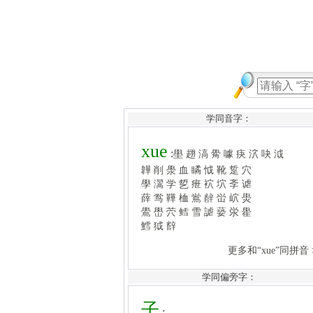
学同音字：
xue
:
壆
趐
滈
觷
噱
疦
泬
吷
泧
韡
削
澩
血
瞲
怴
靴
踅
穴
學
瀥
学
乴
疶
袕
坹
斈
谑
薛
鸴
鞾
桖
鴬
辪
峃
岤
燢
鷽
嶨
茓
鳕
雪
謔
蒆
泶
雤
鱈
狘
辥
更多和“xue”同拼音 >>
子
:
孒
孞
孓
子
孑
孔
孕
存
孖
学同偏旁字：
字
孛
孙
孚
孜
孶
學
孹
孝
孢
孤
季
孟
孥
学
孠
孡
孧
孭
孮
孩
孪
孨
孬
孫
孰
孲