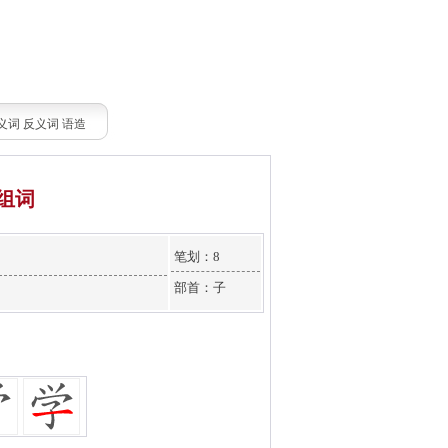
义词
反义词
语造
组词
笔划：8
部首：子