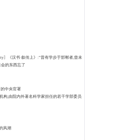
e'sownoriginality〗《汉书·叙传上》:“昔有学步于邯郸者,曾未
来会的东西忘了
全国教育的中央官署
学院各学科的领导机构,由院内外著名科学家担任的若干学部委员
起的风潮