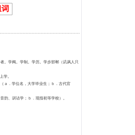
组词
学者。学阀。学制。学历。学步邯郸（讥讽人只
。上学。
士（ａ．学位名，大学毕业生；ｂ．古代官
、音韵、训诂学；ｂ．现指初等学校）。