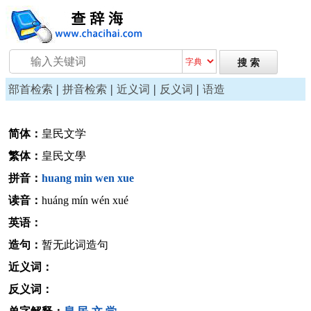
|
|
|
|
部首检索
拼音检索
近义词
反义词
语造
简体：
皇民文学
繁体：
皇民文學
拼音：
huang
min
wen
xue
读音：
huáng mín wén xué
英语：
造句：
暂无此词造句
近义词：
反义词：