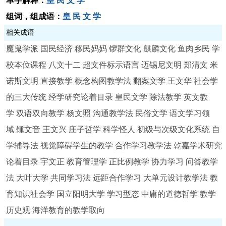
单字解释：
皇
民
文
学
组词，组成语：
皇
民
文
学
相关成语
魔鬼学派
国民经济
移民妈妈
锣群文化
麒麟文化
鱼肉乡民
学
校本位课程
八文十二
超文件标示语言
迈锡尼文明
郑清文
米
诺斯文明
直接教学
概念构图教学法
翻案文学
王文华
社会学
的三大传统
经学研究论着目录
皇民文学
除法教学
英文教
学
双语双向教学
杨文照
沟通教学法
民俗文学
语文学习领
域
锺文音
王文兴
庄子哲学
科学怪人
初级与次级文化系统
自
学辅导法
视觉障碍学生的教学
合作学习教学法
乾嘉学术研究
论着目录
宇文正
教育管理学
正比例教学
协力学习
问答教学
法
大叶大学
共同学习法
远距合作学习
大单元设计教学法
教
育知识社会学
国立阳明大学
学习型态
中庸的道德哲学
教学
历史观
海洋教育的教学取向