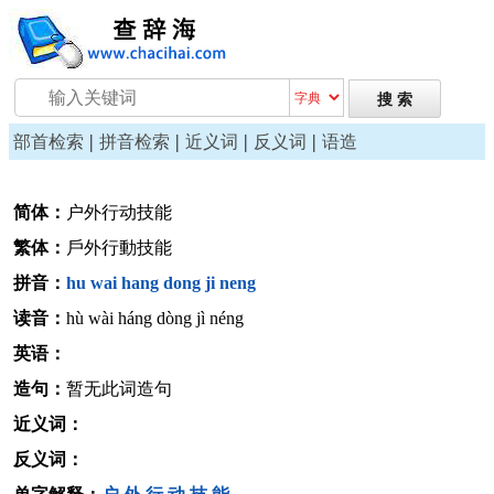
|
|
|
|
部首检索
拼音检索
近义词
反义词
语造
简体：
户外行动技能
繁体：
戶外行動技能
拼音：
hu
wai
hang
dong
ji
neng
读音：
hù wài háng dòng jì néng
英语：
造句：
暂无此词造句
近义词：
反义词：