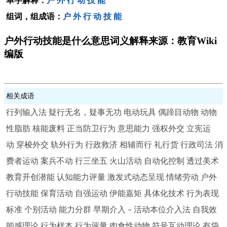
单字解释：
户
外
行
动
技
能
组词，组成语：
户
外
行
动
技
能
户外行动技能是什么意思词义解释来源：教育Wiki
编版
相关成语
行列输入法
疑行无名，疑事无功
电动玩具
偶蹄目动物
动物
性脂肪
核能废料
正当防卫行为
意思能力
强权外交
立宪运
动
穿梭外交
轨外行为
行政救济
相辅而行
礼行货
行政司法
消
费者运动
案兵不动
行三坐五
火山活动
自动化控制
透过美术
教育开创潜能
认知能力评量
激发式动态呈现
情绪劳动
户外
行动技能
保育活动
自强运动
伊能嘉矩
具体化技术
行为表现
标准
个别活动
能力分群
早期介入－活动本位介入法
自我效
能感理论
行为样本
行为评量
肉食性动物
符号互动理论
有袋