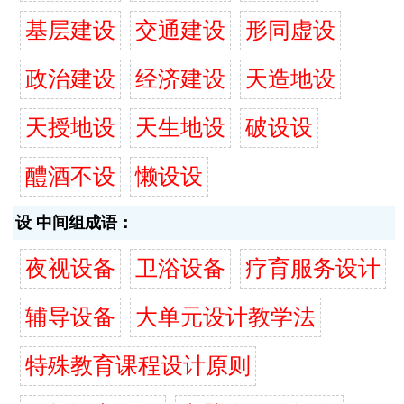
基层建设
交通建设
形同虚设
政治建设
经济建设
天造地设
天授地设
天生地设
破设设
醴酒不设
懒设设
设 中间组成语：
夜视设备
卫浴设备
疗育服务设计
辅导设备
大单元设计教学法
特殊教育课程设计原则