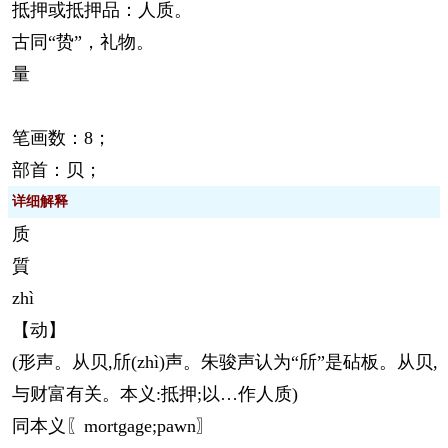
抵押或抵押品：人质。
古同“贽”，礼物。
量
笔画数：8；
部首：贝；
详细解释
质
質
zhì
【动】
(形声。从贝,斦(
zhì
)声。朱骏声认为“斦”是砧板。从贝,
与财富有关。本义:抵押;以…作人质)
同本义〖mortgage;pawn〗