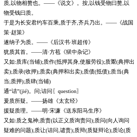
质,以物相赘也。——《说文》。按,以钱受物曰赘,以
物受钱曰质。
于是为长安君约车百乘,质于齐,齐兵乃出。——《战国
策·赵策》
遂纳子为质。——《后汉书·班超传》
犹质其首。——清·方苞《狱中杂记》
又如:质库(当铺);质作(抵押其身,使服劳役);质鬻(典押出
卖);质录(收押);质卖(典押和出卖);质债(抵债);质当(典
当;质押);质肆(当铺)
通“诘”(jié)。问;诘问〖question〗
爰质所疑。——扬雄《太玄经》
援疑质理。——明·宋濂《送东阳马生序》
又如:质之鬼神;质责(以正义质询责问);质问(向人询问
疑难的问题);质让(诘问,谴责);质辩(质疑辩论);质论(质