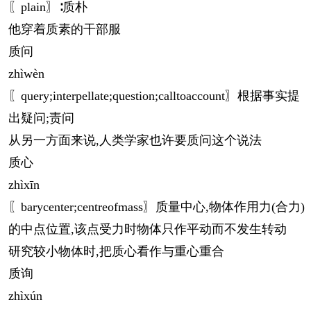
〖plain〗∶质朴
他穿着质素的干部服
质问
zhì
wèn
〖query;interpellate;question;calltoaccount〗根据事实提
出疑问;责问
从另一方面来说,人类学家也许要质问这个说法
质心
zhì
xīn
〖barycenter;centreofmass〗质量中心,物体作用力(合力)
的中点位置,该点受力时物体只作平动而不发生转动
研究较小物体时,把质心看作与重心重合
质询
zhì
xún