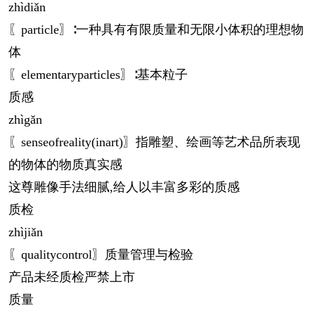
zhì
diǎn
〖particle〗∶一种具有有限质量和无限小体积的理想物
体
〖elementaryparticles〗∶基本粒子
质感
zhì
gǎn
〖senseofreality(inart)〗指雕塑、绘画等艺术品所表现
的物体的物质真实感
这尊雕像手法细腻,给人以丰富多彩的质感
质检
zhì
jiǎn
〖qualitycontrol〗质量管理与检验
产品未经质检严禁上市
质量