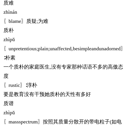
质难
zhì
nán
〖blame〗质疑;为难
质朴
zhì
pǔ
〖unpretentious;plain;unaffected,besimpleandunadorned〗
∶朴素
一个质朴的家庭医生,没有专家那种话语不多的高傲态
度
〖rustic〗∶淳朴
要是教育没有干预她质朴的天性有多好
质谱
zhì
pǔ
〖massspectrum〗按照其质量分散开的带电粒子(如电