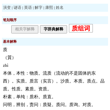
演变
谜语
英语
解字
康熙
姓名
|
|
|
|
|
笔划顺序
质组词
相关字解释
字辞典解释
基本解释
质
（質）
zhì
本体，本性：物质。流质（流动的不是固体的东
西）。实质。质言（实言）。沙质。本质。质点。品
质。性质。素质。资质。
朴素，单纯：质朴。质直。
问明，辨别，责问：质疑。质问。质询。对质。