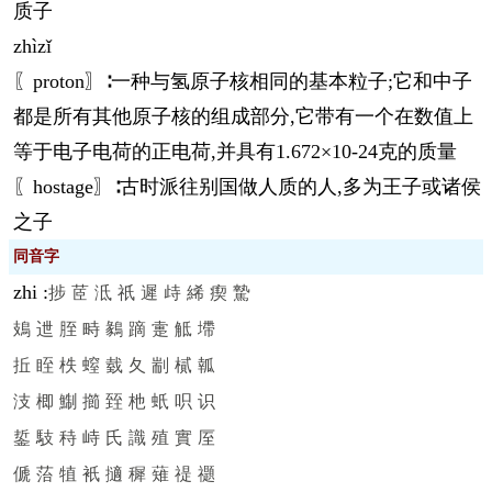
质子
zhì
zǐ
〖proton〗∶一种与氢原子核相同的基本粒子;它和中子
都是所有其他原子核的组成部分,它带有一个在数值上
等于电子电荷的正电荷,并具有1.672×10-24克的质量
〖hostage〗∶古时派往别国做人质的人,多为王子或诸侯
之子
同音字
zhi
:
捗
茝
泜
祇
遲
歭
絺
瘈
騺
鳷
迣
胵
畤
鶨
蹢
疐
觝
墆
拞
眰
柣
螲
臷
夂
剬
樲
瓡
汥
楖
鯯
擳
臸
杝
蚔
呮
识
銴
馶
秲
峙
氏
識
殖
實
厔
傂
菭
犆
衹
擿
穉
薙
禔
禵