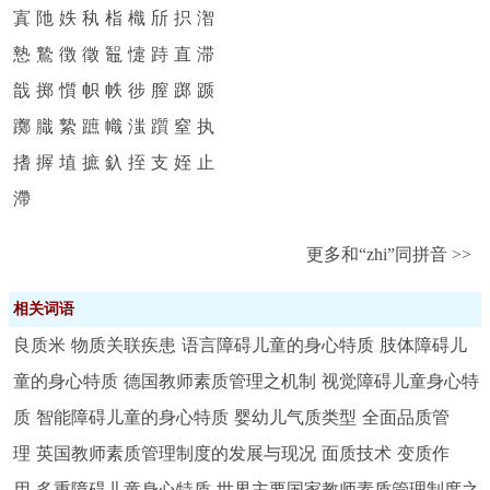
寘
阤
妷
秇
栺
樴
斦
抧
潪
慹
鷙
徴
徵
鼅
懥
跱
直
滞
戠
掷
懫
帜
帙
徏
膣
踯
踬
躑
膱
縶
蹠
幟
滍
躓
窒
执
搘
搱
埴
摭
釞
挃
支
姪
止
滯
更多和“zhi”同拼音 >>
相关词语
良质米
物质关联疾患
语言障碍儿童的身心特质
肢体障碍儿
童的身心特质
德国教师素质管理之机制
视觉障碍儿童身心特
质
智能障碍儿童的身心特质
婴幼儿气质类型
全面品质管
理
英国教师素质管理制度的发展与现况
面质技术
变质作
用
多重障碍儿童身心特质
世界主要国家教师素质管理制度之