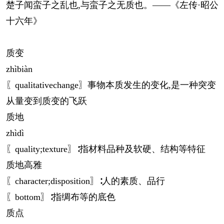
楚子闻蛮子之乱也,与蛮子之无质也。——《左传·昭公
十六年》
质变
zhì
biàn
〖qualitativechange〗事物本质发生的变化,是一种突变
从量变到质变的飞跃
质地
zhì
dì
〖quality;texture〗∶指材料品种及软硬、结构等特征
质地高雅
〖character;disposition〗∶人的素质、品行
〖bottom〗∶指绸布等的底色
质点