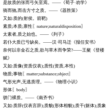
是故质的张而弓矢至焉。——《荀子·劝学》
骑而驰,而击方寸之质。——《器胜策》
又如:质的(射侯。箭靶)
素质;本质;禀性〖nature;naturaldisposition〗
太素者,质之始也。——《列子》
若仆大质已亏缺矣。——汉·司马迁《报任安书》
奈何以非金石之质,欲与草木而争荣?——王粲《登楼
赋》
又如:质像(资质仪表);质性(资质,本性)
物质;事物〖matter;substance;object〗
气形光声,无逃质理。——《物理小识》
形体〖body〗
骈门裸质。——《南齐书》
又如:质辞(仪表言辞);质貌(形体相貌);质干(躯体);质象