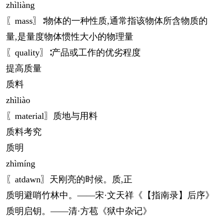
zhì
liàng
〖mass〗∶物体的一种性质,通常指该物体所含物质的
量,是量度物体惯性大小的物理量
〖quality〗∶产品或工作的优劣程度
提高质量
质料
zhì
liào
〖material〗质地与用料
质料考究
质明
zhì
míng
〖atdawn〗天刚亮的时候。质,正
质明避哨竹林中。——宋·文天祥《【指南录】后序》
质明启钥。——清·方苞《狱中杂记》