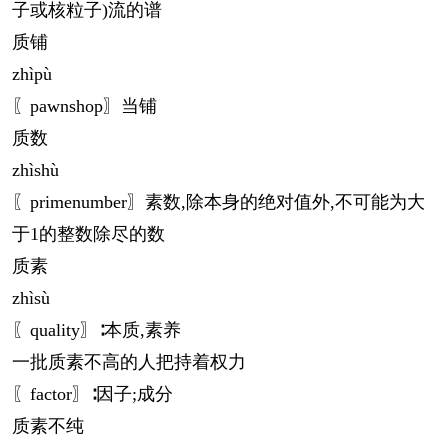
子或核粒子)流的谱
质铺
zhì
pù
〖pawnshop〗当铺
质数
zhì
shù
〖primenumber〗素数,除本身的绝对值外,不可能为大
于1的整数除尽的数
质素
zhì
sù
〖quality〗∶本质,素养
一批质素不高的人把持着权力
〖factor〗∶因子;成分
质素不纯