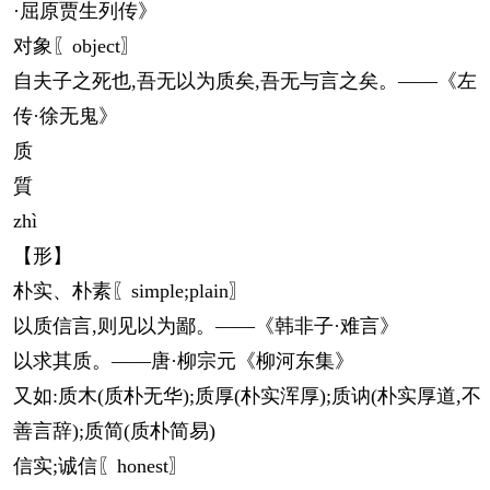
·屈原贾生列传》
对象〖object〗
自夫子之死也,吾无以为质矣,吾无与言之矣。——《左
传·徐无鬼》
质
質
zhì
【形】
朴实、朴素〖simple;plain〗
以质信言,则见以为鄙。——《韩非子·难言》
以求其质。——唐·柳宗元《柳河东集》
又如:质木(质朴无华);质厚(朴实浑厚);质讷(朴实厚道,不
善言辞);质简(质朴简易)
信实;诚信〖honest〗