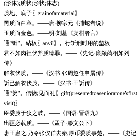
(形体);质状(形状;体态)
质地、底子〖grainofamaterial〗
黑质而白章。——唐·柳宗元《捕蛇者说》
玉质而金色。——明·刘基《卖柑者言》
通“锧”。砧板〖anvil〗。行斩刑时用的垫板
君不如肉袒伏斧质请罪。——《史记·廉颇蔺相如列
传》
解衣伏质。——《汉书·张周赵任申屠传》
訢已解衣伏质。——《汉书·王訢传》
通“贽”。信物;见面礼〖gift(presentedtoasenioratone'sfirst
visit)〗
臣委质于狄之鼓。——《国语·晋语九》
出疆必载质。——《孟子·滕文公下》
惠王患之,乃令张仪佯去秦,厚币委质事楚。——《史记