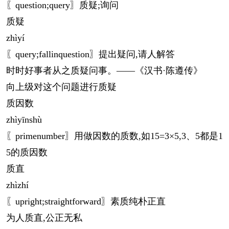
〖question;query〗质疑;询问
质疑
zhì
yí
〖query;fallinquestion〗提出疑问,请人解答
时时好事者从之质疑问事。——《汉书·陈遵传》
向上级对这个问题进行质疑
质因数
zhì
yīnshù
〖primenumber〗用做因数的质数,如15=3×5,3、5都是1
5的质因数
质直
zhì
zhí
〖upright;straightforward〗素质纯朴正直
为人质直,公正无私