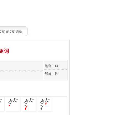
义词
反义词
语造
组词
笔划：14
部首：竹