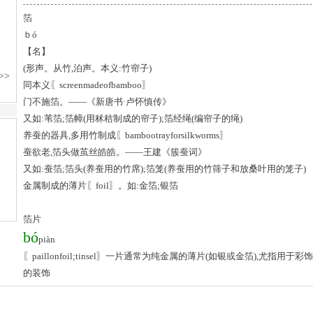
箔
ｂó
【名】
(形声。从竹,泊声。本义:竹帘子)
同本义〖screenmadeofbamboo〗
门不施箔。——《新唐书·卢怀慎传》
又如:苇箔;箔幛(用秫秸制成的帘子);箔经绳(编帘子的绳)
养蚕的器具,多用竹制成〖bambootrayforsilkworms〗
蚕欲老,箔头做茧丝皓皓。——王建《簇蚕词》
又如:蚕箔;箔头(养蚕用的竹席);箔笼(养蚕用的竹筛子和放桑叶用的笼子)
金属制成的薄片〖foil〗。如:金箔;银箔
箔片
bó
piàn
〖paillonfoil;tinsel〗一片通常为纯金属的薄片(如银或金箔),尤指
的装饰