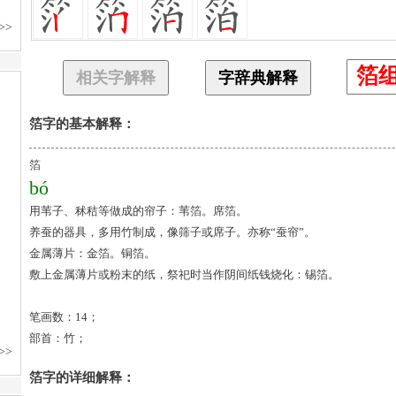
箔
相关字解释
字辞典解释
箔字的基本解释：
箔
bó
用苇子、秫秸等做成的帘子：苇箔。席箔。
养蚕的器具，多用竹制成，像筛子或席子。亦称“蚕帘”。
金属薄片：金箔。铜箔。
敷上金属薄片或粉末的纸，祭祀时当作阴间纸钱烧化：锡箔。
笔画数：14；
部首：竹；
箔字的详细解释：