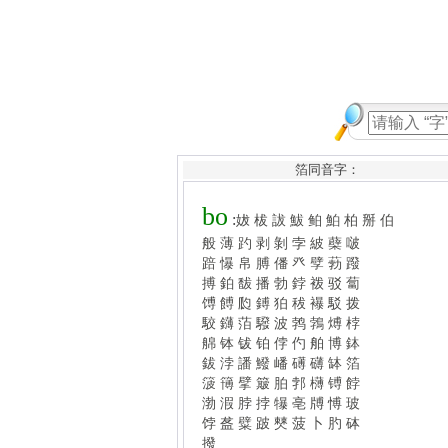
箔同音字：
bo
:
妭
柭
詙
鮁
鲌
鮊
柏
掰
伯
般
薄
趵
剥
剝
孛
紴
蘗
啵
踣
懪
帛
膊
僠
癶
孹
葧
蹳
搏
鉑
馛
播
勃
鋍
袯
驳
蔔
馎
餺
瓝
鎛
狛
秡
襮
駁
拨
駮
鑮
萡
驋
波
鹁
鵓
煿
桲
艊
钵
钹
铂
侼
仢
舶
博
鉢
鈸
浡
譒
鱍
嶓
礡
礴
缽
箔
箥
簙
擘
簸
胉
郣
欂
镈
餑
渤
溊
脖
挬
犦
亳
牔
愽
玻
饽
盋
糪
跛
僰
菠
卜
肑
砵
撥
更多和“bo”同拼音 >>