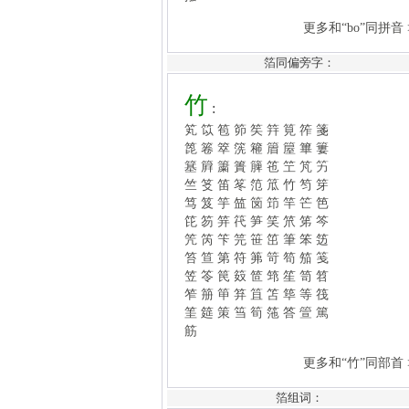
竹
:
笂
笖
笣
笷
笶
筓
筧
筰
箋
箆
箞
箤
箲
篐
篃
箼
篳
簍
箔同偏旁字：
簊
簈
簘
簣
簲
竾
笁
竼
竻
竺
笅
笛
笗
笵
笟
竹
笉
笌
笃
笈
竽
笽
笝
笻
竿
笀
笆
笓
笏
笄
笩
笋
笑
笊
笫
笒
笐
笍
笇
笎
笹
笜
筆
笨
笾
笞
笪
第
符
笰
笴
笱
笳
笺
笠
笭
笢
笯
笸
筇
笙
笥
笤
笮
笧
笚
笲
笡
笘
筚
等
筏
筀
筵
策
筜
筍
筂
答
箮
篤
筋
更多和“竹”同部首 >>
苇箔
箔材
金箔
珠箔
锡箔
蚕箔
更多“箔”组词、组成语 >>
箔组词：