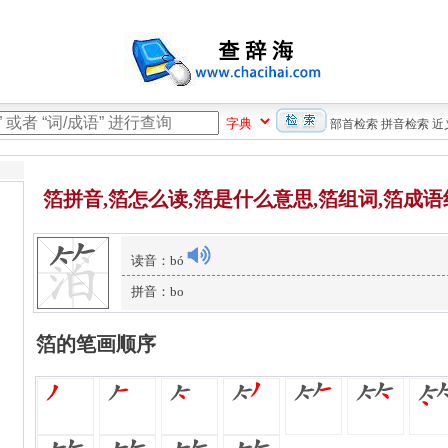
部首检索
拼音检索
近
箔拼音,箔怎么读,箔是什么意思,箔组词,箔成语
读音：bó
拼音：bo
箔的笔画顺序