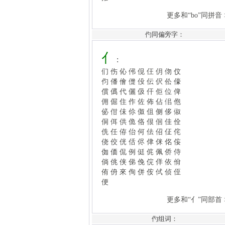
亻
:
们
伤
伈
伄
伣
仼
仴
伆
伩
伨
僠
儈
儊
伇
伝
伬
伀
儫
仢同偏旁字：
償
儰
代
儷
伋
仠
佢
位
俾
佣
倔
住
作
佐
佈
佔
佀
佨
佖
佄
佅
伱
伮
伹
侧
侈
俶
侗
佴
供
佹
佫
佷
佪
佳
佺
侁
任
侟
佁
何
佉
佋
佂
侘
侥
佼
侊
佸
侭
侓
侎
佲
侫
侞
価
侃
例
侹
侂
佩
侨
侍
倘
佻
侠
俤
俛
俒
佯
依
佾
侑
侜
來
侚
併
侒
侙
侦
侄
便
更多和“亻”同部首 >>
更多“仢”组词、组成语 >>
仢组词：