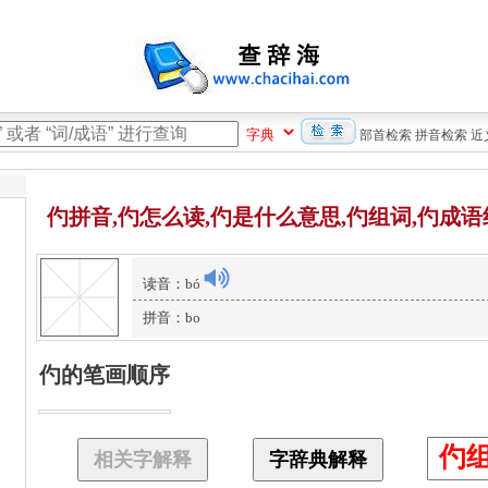
部首检索
拼音检索
近
仢拼音,仢怎么读,仢是什么意思,仢组词,仢成语
读音：bó
拼音：bo
仢的笔画顺序
仢
相关字解释
字辞典解释