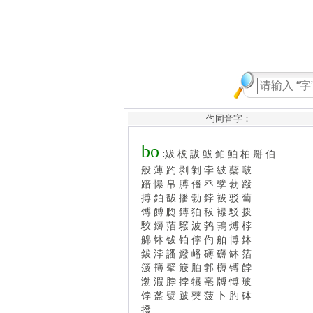
仢同音字：
bo
:
妭
柭
詙
鮁
鲌
鮊
柏
掰
伯
般
薄
趵
剥
剝
孛
紴
蘗
啵
踣
懪
帛
膊
僠
癶
孹
葧
蹳
搏
鉑
馛
播
勃
鋍
袯
驳
蔔
馎
餺
瓝
鎛
狛
秡
襮
駁
拨
駮
鑮
萡
驋
波
鹁
鵓
煿
桲
艊
钵
钹
铂
侼
仢
舶
博
鉢
鈸
浡
譒
鱍
嶓
礡
礴
缽
箔
箥
簙
擘
簸
胉
郣
欂
镈
餑
渤
溊
脖
挬
犦
亳
牔
愽
玻
饽
盋
糪
跛
僰
菠
卜
肑
砵
撥
更多和“bo”同拼音 >>