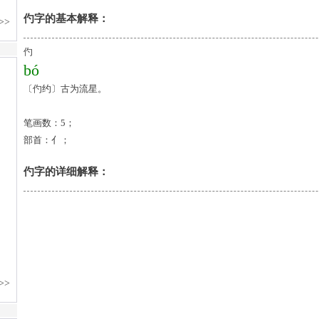
仢字的基本解释：
仢
bó
〔仢约〕古为流星。
笔画数：5；
部首：亻；
仢字的详细解释：