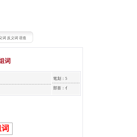
义词
反义词
语造
组词
笔划：5
部首：亻
组词