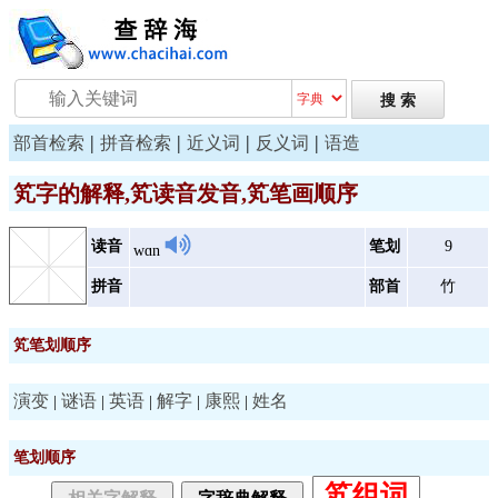
|
|
|
|
部首检索
拼音检索
近义词
反义词
语造
笂字的解释,笂读音发音,笂笔画顺序
读音
笔划
9
wɑn
拼音
部首
竹
笂笔划顺序
演变
谜语
英语
解字
康熙
姓名
|
|
|
|
|
笔划顺序
笂组词