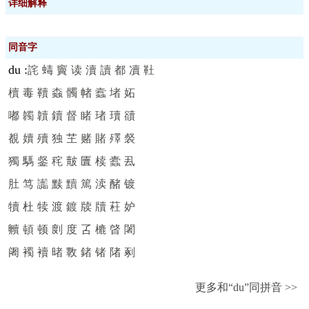
详细解释
同音字
du
:
詫
蝳
竇
读
瀆
讀
都
凟
靯
櫝
毒
韇
螙
髑
帾
蠧
堵
妬
嘟
韣
韥
鑟
督
睹
琽
瓄
豄
覩
嬻
殰
独
芏
赌
賭
殬
裻
獨
騳
錖
秺
皾
匵
椟
蠹
厾
肚
笃
讟
黩
黷
篤
渎
醏
镀
犢
杜
犊
渡
鍍
牍
牘
荰
妒
贕
頓
顿
剫
度
叾
樚
晵
闍
阇
襡
襩
暏
斁
鍺
锗
陼
剢
更多和“du”同拼音 >>