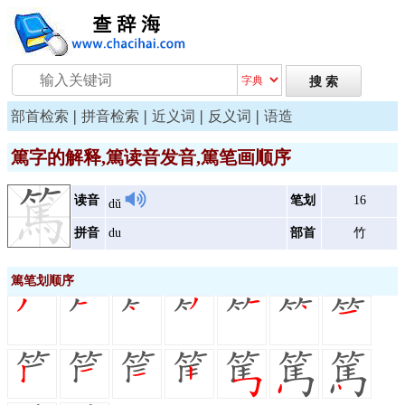
|
|
|
|
部首检索
拼音检索
近义词
反义词
语造
篤字的解释,篤读音发音,篤笔画顺序
读音
笔划
16
dǔ
拼音
du
部首
竹
篤笔划顺序