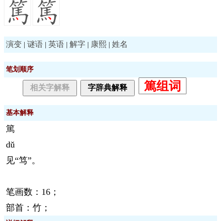
演变
谜语
英语
解字
康熙
姓名
|
|
|
|
|
笔划顺序
篤组词
相关字解释
字辞典解释
基本解释
篤
dǔ
见“笃”。
笔画数：16；
部首：竹；