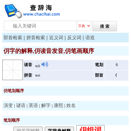
|
|
|
|
部首检索
拼音检索
近义词
反义词
语造
仴字的解释,仴读音发音,仴笔画顺序
读音
笔划
6
wò
拼音
wo
部首
亻
仴笔划顺序
演变
谜语
英语
解字
康熙
姓名
|
|
|
|
|
笔划顺序
仴组词