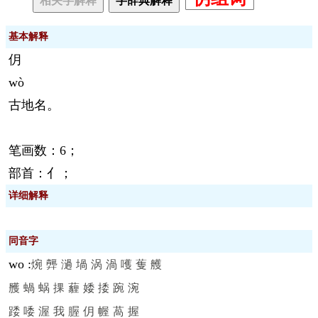
相关字解释
字辞典解释
基本解释
仴
wò
古地名。
笔画数：6；
部首：亻；
详细解释
同音字
wo
:
焥
龏
濄
堝
涡
渦
嚄
蒦
艧
雘
蝸
蜗
捰
薶
婑
捼
踠
涴
踒
唩
渥
我
腛
仴
幄
萵
握