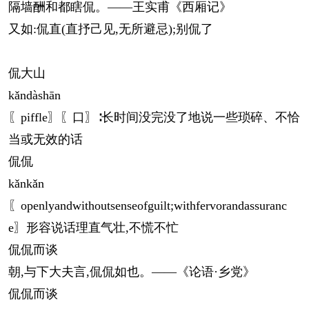
隔墙酬和都瞎侃。——王实甫《西厢记》
又如:侃直(直抒己见,无所避忌);别侃了
侃大山
kǎn
dàshān
〖piffle〗〖口〗∶长时间没完没了地说一些琐碎、不恰
当或无效的话
侃侃
kǎn
kǎn
〖openlyandwithoutsenseofguilt;withfervorandassuranc
e〗形容说话理直气壮,不慌不忙
侃侃而谈
朝,与下大夫言,侃侃如也。——《论语·乡党》
侃侃而谈