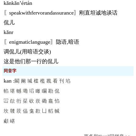
kǎn
kǎn
’értán
〖speakwithfervorandassurance〗刚直坦诚地谈话
侃儿
kǎn
r
〖enigmaticlanguage〗隐语,暗语
调侃儿(用暗语交谈)
这是他们那一行的侃儿
同音字
kan
:
闞
阚
堿
槛
檻
戡
看
刊
埳
輡
堪
轗
墈
塪
瞰
矙
勘
侃
冚
欿
衎
栞
砍
崁
磡
龕
惂
坎
竷
莰
偘
龛
歁
凵
轁
輱
顑
嵁