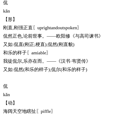
侃
kǎn
【形】
刚直,刚强正直〖uprightandoutspoken〗
侃然正色,论前世事。——欧阳修《与高司谏书》
又如:侃直(刚正;梗直);侃然(刚直貌)
和乐的样子〖amiable〗
我徒侃尔,乐亦在而。——《汉书·韦贤传》
又如:侃然(和乐的样子);侃尔(和乐的样子)
侃
kǎn
【动】
海阔天空地瞎扯〖piffle〗