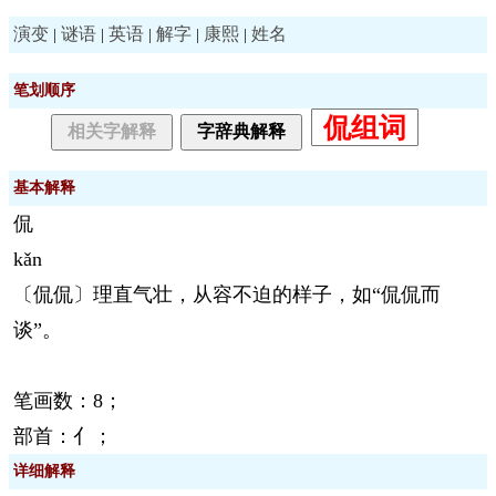
演变
谜语
英语
解字
康熙
姓名
|
|
|
|
|
笔划顺序
侃组词
相关字解释
字辞典解释
基本解释
侃
kǎn
〔侃侃〕理直气壮，从容不迫的样子，如“侃侃而
谈”。
笔画数：8；
部首：亻；
详细解释