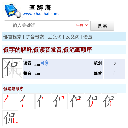
|
|
|
|
部首检索
拼音检索
近义词
反义词
语造
侃字的解释,侃读音发音,侃笔画顺序
读音
笔划
8
kǎn
拼音
kan
部首
亻
侃笔划顺序