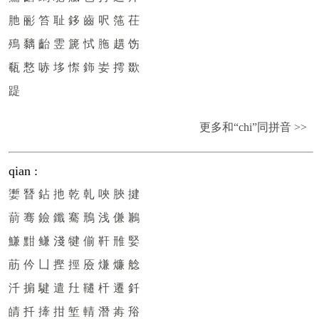
肔
彨
笞
耻
鉹
齒
呎
筂
茌
殦
黐
齝
雴
篪
恜
胣
趩
饬
瓻
慗
哧
垑
憏
鉓
妛
摴
欼
踶
更多和“chi”同拼音 >>
qian
:
嬱
朁
鉆
扡
乾
乹
唊
脥
揵
葥
骞
鐱
鑯
騫
鳽
浅
傔
鶼
鰜
黚
鳒
淺
犍
偂
靬
雃
婜
荕
仱
凵
摼
挳
厱
熑
燫
艌
汘
掮
騝
遣
圱
韆
杄
遷
釺
皘
扦
撁
拑
堑
輤
潛
歬
谸