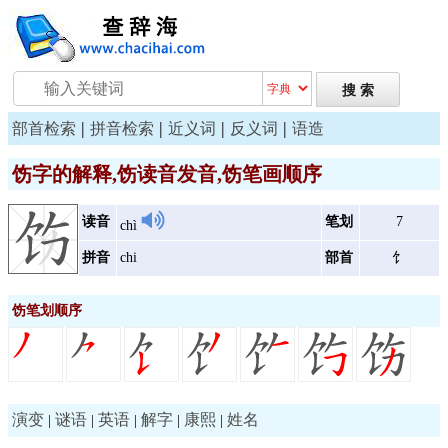
|
|
|
|
部首检索
拼音检索
近义词
反义词
语造
饬字的解释,饬读音发音,饬笔画顺序
读音
笔划
7
chì
拼音
chi
部首
饣
饬笔划顺序
演变
谜语
英语
解字
康熙
姓名
|
|
|
|
|