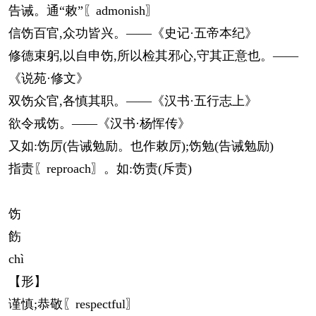
告诫。通“敕”〖admonish〗
信饬百官,众功皆兴。——《史记·五帝本纪》
修德束躬,以自申饬,所以检其邪心,守其正意也。——
《说苑·修文》
双饬众官,各慎其职。——《汉书·五行志上》
欲令戒饬。——《汉书·杨恽传》
又如:饬厉(告诫勉励。也作敕厉);饬勉(告诫勉励)
指责〖reproach〗。如:饬责(斥责)
饬
飭
chì
【形】
谨慎;恭敬〖respectful〗