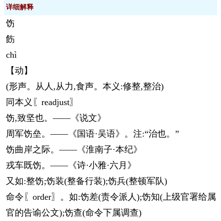
详细解释
饬
飭
chì
【动】
(形声。从人,从力,食声。本义:修整,整治)
同本义〖readjust〗
饬,致坚也。——《说文》
周军饬垒。——《国语·吴语》。注:“治也。”
饬曲岸之际。——《淮南子·本纪》
戎车既饬。——《诗·小雅·六月》
又如:整饬;饬装(整备行装);饬兵(整顿军队)
命令〖order〗。如:饬差(责令派人);饬知(上级官署给属
官的告谕公文);饬查(命令下属调查)