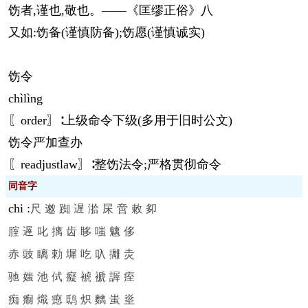
饬者,谨也,敬也。——《匡缪正俗》八
又如:饬备(谨慎防备);饬愿(谨慎诚实)
饬令
chì
lìng
〖order〗∶上级命令下级(多用于旧时公文)
饬令严加查办
〖readjustlaw〗∶整饬法令;严格贯彻命令
同音字
chi
:
尺
遫
踟
遅
湁
杘
啻
敕
卶
腟
遟
叱
摛
齿
眵
嗤
魑
侈
赤
豉
瞝
勅
墀
吃
叺
攡
灻
驰
媸
池
侙
癡
裭
褫
謘
痓
痴
痸
熾
瘛
鸱
炽
麶
蚩
烾