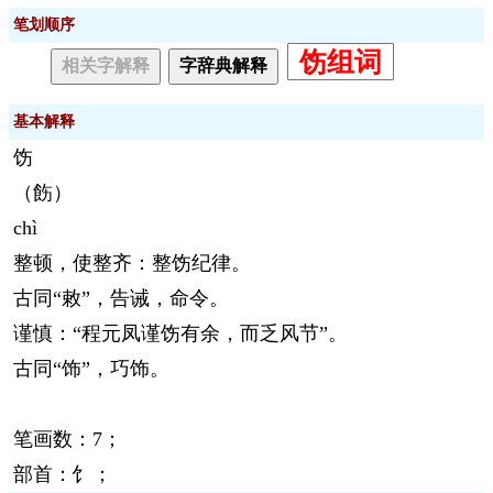
笔划顺序
饬组词
相关字解释
字辞典解释
基本解释
饬
（飭）
chì
整顿，使整齐：整饬纪律。
古同“敕”，告诫，命令。
谨慎：“程元凤谨饬有余，而乏风节”。
古同“饰”，巧饰。
笔画数：7；
部首：饣；