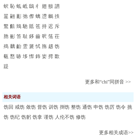
蚇
恥
蚳
岻
鴟
彳
翅
翄
訵
翨
翤
彲
弛
傺
螭
懘
鶒
抶
鷘
饎
鵄
馳
貾
竾
持
迟
斥
肔
彨
笞
耻
鉹
齒
呎
筂
茌
殦
黐
齝
雴
篪
恜
胣
趩
饬
瓻
慗
哧
垑
憏
鉓
妛
摴
欼
踶
更多和“chi”同拼音 >>
相关词语
饬回
戒饬
敛饬
督饬
训饬
捯饬
整饬
通饬
申饬
饬厉
饬令
挑
饬
饬纪
饬躬
饬拿
谨饬
人伦不饬
修饬
更多相关成语>>