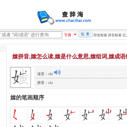
部首检索
拼音检索
近
媸拼音,媸怎么读,媸是什么意思,媸组词,媸成语
读音：chī
拼音：chi
媸的笔画顺序