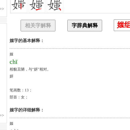
媸
相关字解释
字辞典解释
媸字的基本解释：
媸
chī
相貌丑陋，与“妍”相对。
妍
笔画数：13；
部首：女；
媸字的详细解释：
媸