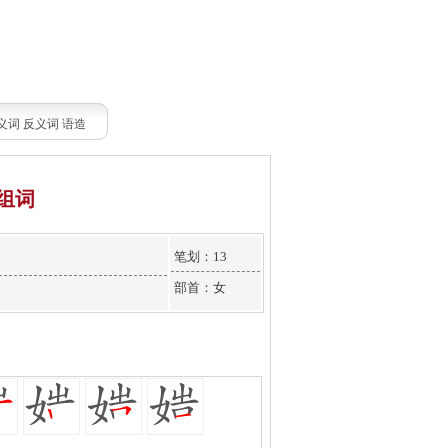
义词
反义词
语造
组词
笔划：13
部首：女