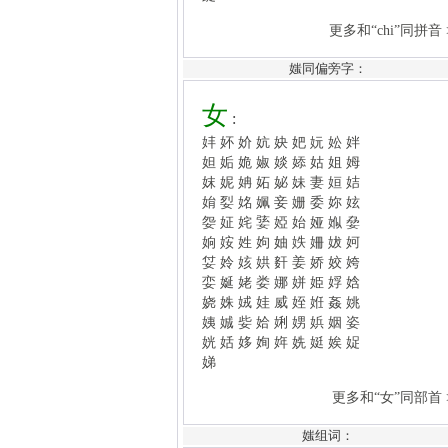
女
:
妦
妚
妎
妔
妜
妑
妧
妐
姅
妲
姤
姽
婌
婒
婖
姑
姐
姆
媸同偏旁字：
妺
妮
姌
妬
妼
妹
妻
姮
姞
姢
姴
姳
姵
妾
姗
委
妳
妶
妴
姃
姹
婱
婭
始
娅
娰
姭
姠
姲
姓
姁
妯
妷
姍
妭
妸
姇
姈
姟
娂
姧
姜
娇
姣
姱
娈
娫
姥
娄
娜
姘
姫
娐
娢
娆
姝
娀
娃
威
姪
姙
姦
姚
姨
娍
姕
姶
娳
娚
娦
姻
姿
姯
姡
姼
姰
姩
姺
娗
娭
娖
娣
更多和“女”同部首 >>
妍媸
更多“媸”组词、组成语 >>
媸组词：