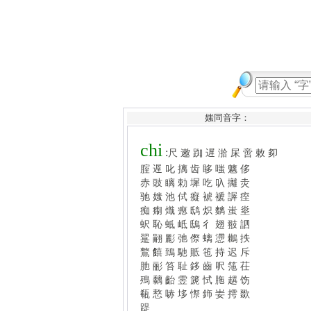
媸同音字：
chi
:
尺
遫
踟
遅
湁
杘
啻
敕
卶
腟
遟
叱
摛
齿
眵
嗤
魑
侈
赤
豉
瞝
勅
墀
吃
叺
攡
灻
驰
媸
池
侙
癡
裭
褫
謘
痓
痴
痸
熾
瘛
鸱
炽
麶
蚩
烾
蚇
恥
蚳
岻
鴟
彳
翅
翄
訵
翨
翤
彲
弛
傺
螭
懘
鶒
抶
鷘
饎
鵄
馳
貾
竾
持
迟
斥
肔
彨
笞
耻
鉹
齒
呎
筂
茌
殦
黐
齝
雴
篪
恜
胣
趩
饬
瓻
慗
哧
垑
憏
鉓
妛
摴
欼
踶
更多和“chi”同拼音 >>