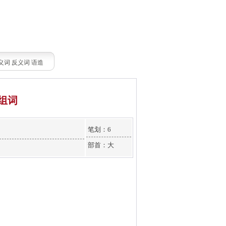
义词
反义词
语造
组词
笔划：6
部首：大