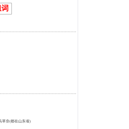
组词
家夼;马草夼(都在山东省)