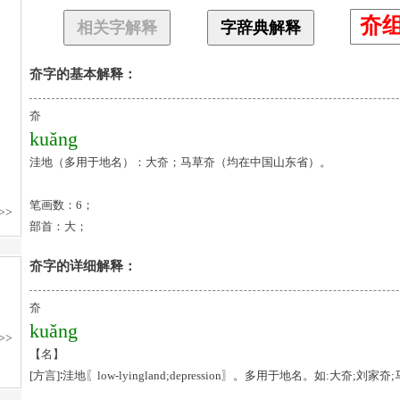
夼
相关字解释
字辞典解释
夼字的基本解释：
夼
kuǎng
洼地（多用于地名）：大夼；马草夼（均在中国山东省）。
笔画数：6；
部首：大；
夼字的详细解释：
夼
kuǎng
【名】
[方言]∶洼地〖low-lyingland;depression〗。多用于地名。如:大夼;刘