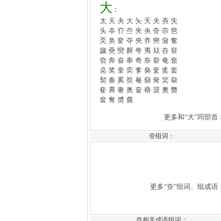
奯
奰
奱
奲
夸
夷
夶
夻
奆
夽
奔
奋
奉
奇
奈
奅
奄
奃
奌
奖
奎
奕
奓
奐
奒
奊
套
契
奏
奚
奘
奙
奟
奝
奜
奛
奞
奡
奢
奥
奤
奣
奨
奧
奦
奩
奪
奬
奠
更多和“大”同部首 >>
更多“夼”组词、组成语 >>
夼组词：
暂无，后续开通功能...
夼相关成语组词：