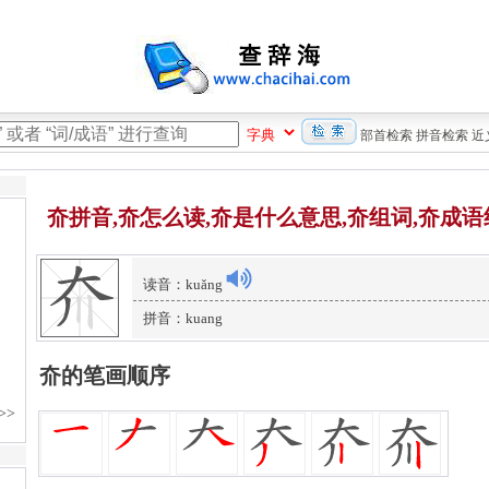
部首检索
拼音检索
近
夼拼音,夼怎么读,夼是什么意思,夼组词,夼成语
读音：kuǎng
拼音：kuang
夼的笔画顺序