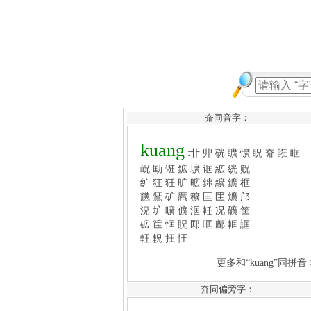
夼同音字：
kuang
:
卝
丱
硄
矌
懭
眖
夼
誑
眶
岲
劻
诳
鉱
壙
诓
絋
絖
贶
纩
狂
狅
旷
昿
鋛
纊
鑛
框
黋
鵟
矿
懬
穬
匡
匩
爌
邝
況
圹
曠
儣
洭
軠
况
礦
筐
砿
筺
恇
貺
邼
哐
鄺
軭
誆
軖
軦
抂
忹
更多和“kuang”同拼音 >>
大
:
太
天
夬
大
夨
夭
夫
夯
失
夼同偏旁字：
头
夲
夰
夳
夹
央
夼
夵
夿
奀
奂
奁
夺
夾
奍
奭
奫
奮