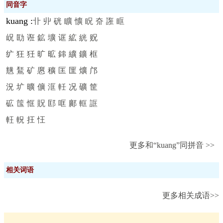
同音字
kuang
:
卝
丱
硄
矌
懭
眖
夼
誑
眶
岲
劻
诳
鉱
壙
诓
絋
絖
贶
纩
狂
狅
旷
昿
鋛
纊
鑛
框
黋
鵟
矿
懬
穬
匡
匩
爌
邝
況
圹
曠
儣
洭
軠
况
礦
筐
砿
筺
恇
貺
邼
哐
鄺
軭
誆
軖
軦
抂
忹
更多和“kuang”同拼音 >>
相关词语
更多相关成语>>