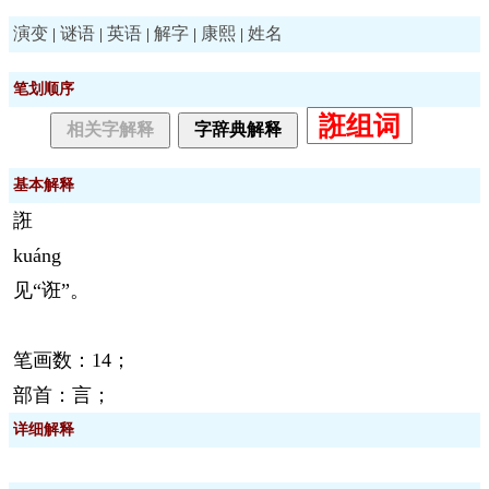
演变
谜语
英语
解字
康熙
姓名
|
|
|
|
|
笔划顺序
誑组词
相关字解释
字辞典解释
基本解释
誑
kuáng
见“诳”。
笔画数：14；
部首：言；
详细解释