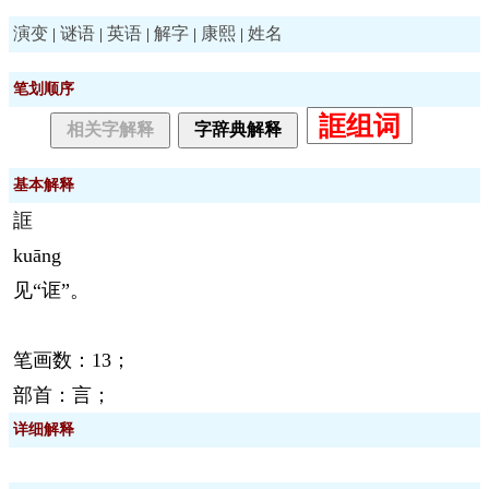
演变
谜语
英语
解字
康熙
姓名
|
|
|
|
|
笔划顺序
誆组词
相关字解释
字辞典解释
基本解释
誆
kuāng
见“诓”。
笔画数：13；
部首：言；
详细解释