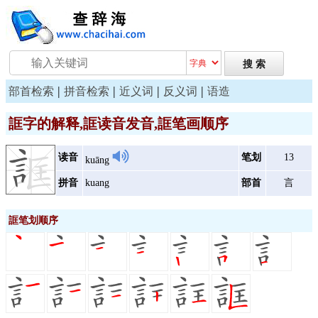
|
|
|
|
部首检索
拼音检索
近义词
反义词
语造
誆字的解释,誆读音发音,誆笔画顺序
读音
笔划
13
kuāng
拼音
kuang
部首
言
誆笔划顺序