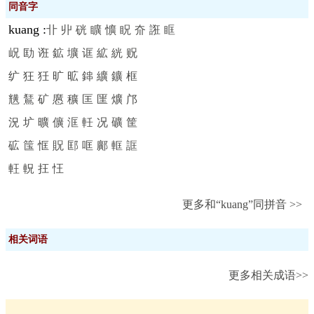
同音字
kuang
:
卝
丱
硄
矌
懭
眖
夼
誑
眶
岲
劻
诳
鉱
壙
诓
絋
絖
贶
纩
狂
狅
旷
昿
鋛
纊
鑛
框
黋
鵟
矿
懬
穬
匡
匩
爌
邝
況
圹
曠
儣
洭
軠
况
礦
筐
砿
筺
恇
貺
邼
哐
鄺
軭
誆
軖
軦
抂
忹
更多和“kuang”同拼音 >>
相关词语
更多相关成语>>