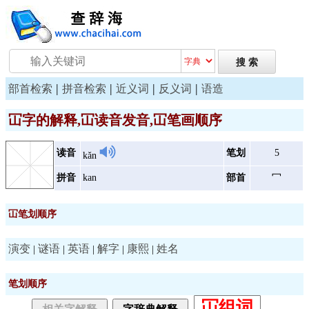
|
|
|
|
部首检索
拼音检索
近义词
反义词
语造
冚字的解释,冚读音发音,冚笔画顺序
读音
笔划
5
kǎn
拼音
kan
部首
冖
冚笔划顺序
演变
谜语
英语
解字
康熙
姓名
|
|
|
|
|
笔划顺序
冚组词