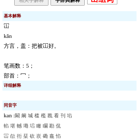
相关字解释
字辞典解释
基本解释
冚
kǎn
方言，盖：把被冚好。
笔画数：5；
部首：冖；
详细解释
同音字
kan
:
闞
阚
堿
槛
檻
戡
看
刊
埳
輡
堪
轗
墈
塪
瞰
矙
勘
侃
冚
欿
衎
栞
砍
崁
磡
龕
惂