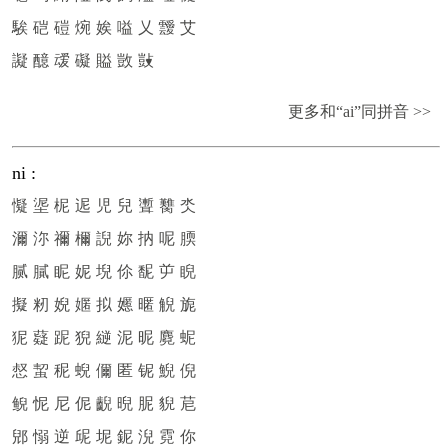
騃
硙
磑
焥
娭
嗌
乂
靉
艾
譺
醷
叆
礙
賹
敳
敱
更多和“ai”同拼音 >>
ni
:
懝
埿
柅
迡
児
兒
聻
臡
氼
濔
沵
禰
檷
誽
妳
抐
呢
腝
腻
膩
眤
妮
堄
伱
馜
屰
睨
擬
籾
婗
嫟
拟
嬺
暱
觬
旎
狔
薿
跜
猊
縌
泥
昵
麑
蚭
惄
蛪
秜
蜺
儞
匿
铌
鯢
倪
鲵
怩
尼
伲
齯
晲
胒
貎
苨
郳
愵
逆
屔
坭
鈮
淣
霓
你