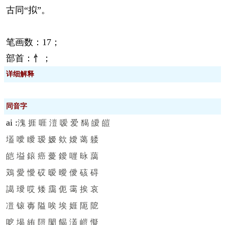
古同“拟”。
笔画数：17；
部首：忄；
详细解释
同音字
ai
:
溾
捱
啀
溰
嗳
爱
馤
皧
皚
壒
噯
瞹
瑷
嫒
欸
嬡
蔼
躷
皑
塧
鎄
癌
薆
鑀
嘊
昹
藹
鴱
愛
懓
砹
暧
曖
僾
硋
碍
譪
璦
哎
矮
靄
伌
霭
挨
哀
凒
锿
毐
隘
唉
埃
娾
阨
阸
呝
堨
絠
隑
閡
餲
濭
嵦
懝