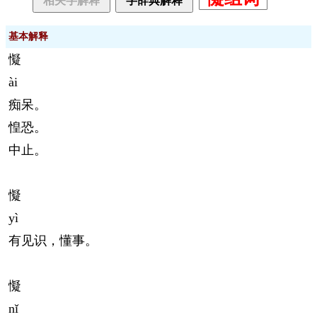
相关字解释
字辞典解释
基本解释
懝
ài
痴呆。
惶恐。
中止。
懝
yì
有见识，懂事。
懝
nǐ