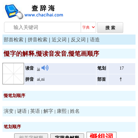
|
|
|
|
部首检索
拼音检索
近义词
反义词
语造
懝字的解释,懝读音发音,懝笔画顺序
读音
笔划
17
ài
拼音
ai,ni
部首
忄
懝笔划顺序
演变
谜语
英语
解字
康熙
姓名
|
|
|
|
|
笔划顺序
懝组词