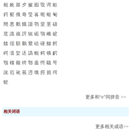
枙
鈋
噩
歺
擜
囮
覨
谔
歞
鍔
豟
俄
蕚
琧
峉
呃
蚅
匎
閜
悪
鹅
餓
讍
鹗
蝁
垩
砐
苊
誐
峩
諤
轭
砈
鶚
峨
砨
餩
僫
額
鵝
鵞
硆
磀
鱷
鰐
崿
涐
妿
迗
譌
軛
鳄
锇
齶
颚
櫮
额
锷
鄂
廅
愕
騀
咢
訛
厄
讹
莪
遌
饿
腭
扼
偔
軶
更多和“e”同拼音 >>
相关词语
更多相关成语>>