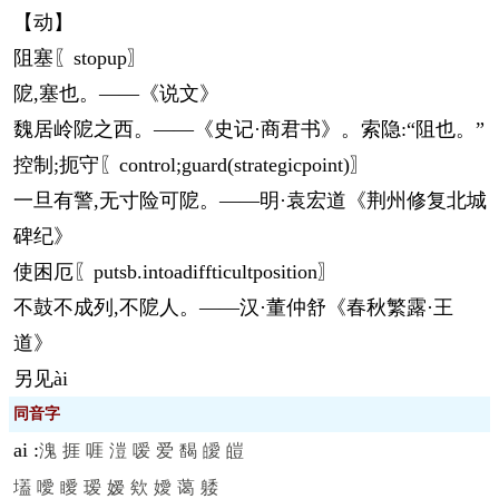
【动】
阻塞〖stopup〗
阸,塞也。——《说文》
魏居岭阸之西。——《史记·商君书》。索隐:“阻也。”
控制;扼守〖control;guard(strategicpoint)〗
一旦有警,无寸险可阸。——明·袁宏道《荆州修复北城
碑纪》
使困厄〖putsb.intoadiffticultposition〗
不鼓不成列,不阸人。——汉·董仲舒《春秋繁露·王
道》
另见ài
同音字
ai
:
溾
捱
啀
溰
嗳
爱
馤
皧
皚
壒
噯
瞹
瑷
嫒
欸
嬡
蔼
躷