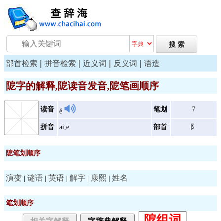
|
|
|
|
部首检索
拼音检索
近义词
反义词
语造
阸字的解释,阸读音发音,阸笔画顺序
读音
笔划
7
ě
拼音
ai,e
部首
阝
阸笔划顺序
演变
谜语
英语
解字
康熙
姓名
|
|
|
|
|
笔划顺序
阸组词