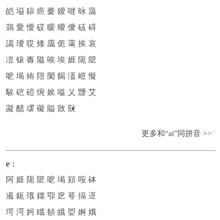
皑
塧
鎄
癌
薆
鑀
嘊
昹
藹
鴱
愛
懓
砹
暧
曖
僾
硋
碍
譪
璦
哎
矮
靄
伌
霭
挨
哀
凒
锿
毐
隘
唉
埃
娾
阨
阸
呝
堨
絠
隑
閡
餲
濭
嵦
懝
騃
硙
磑
焥
娭
嗌
乂
靉
艾
譺
醷
叆
礙
賹
敳
敱
更多和“ai”同拼音 >>
e
:
阿
娾
阨
阸
呝
堨
頞
咹
砵
遏
鈪
珴
鑩
卾
戹
萼
搹
遻
堮
湂
妸
睋
頟
皒
娿
婀
娥