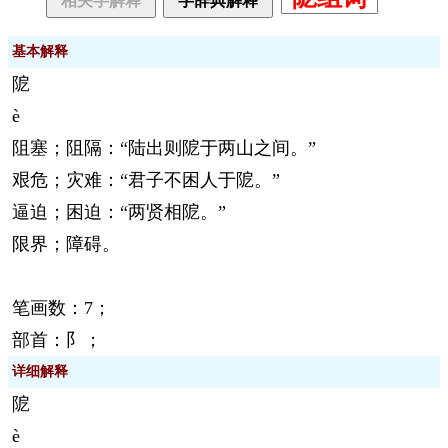
相关字解释
字辞典解释
基本解释
阸
è
阻塞；阻隔：“陆出则阸于两山之间。”
艰危；灾难：“君子不困人于阸。”
逼迫；困迫：“两贤相阸。”
限界；障碍。
笔画数：7；
部首：阝；
详细解释
阸
è