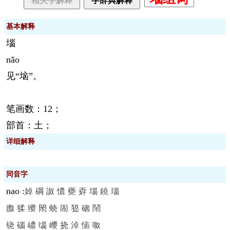
相关字解释
字辞典解释
基本解释
堖
nǎo
见“垴”。
笔画数：12；
部首：土；
详细解释
同音字
nao
:
婥
碙
詉
憹
夒
孬
堖
鐃
瑙
嫐
猱
獿
閙
蛲
闹
峱
硇
鬧
铙
碯
嶩
匘
巎
挠
淖
恼
呶