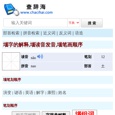
|
|
|
|
部首检索
拼音检索
近义词
反义词
语造
堖字的解释,堖读音发音,堖笔画顺序
读音
笔划
12
nǎo
拼音
nao
部首
土
堖笔划顺序
演变
谜语
英语
解字
康熙
姓名
|
|
|
|
|
笔划顺序
堖组词