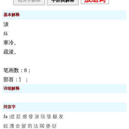
相关字解释
字辞典解释
基本解释
沷
fā
寒冷。
疏浚。
笔画数：8；
部首：氵；
详细解释
同音字
fa
:
疺
貶
撥
發
沷
琺
彂
瞂
发
鍅
灋
佱
髪
藅
法
閥
垡
傠