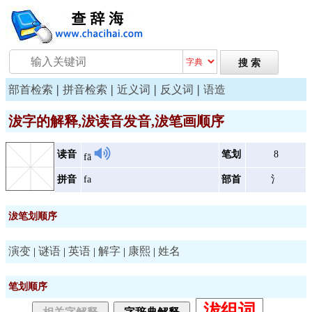
|
|
|
|
部首检索
拼音检索
近义词
反义词
语造
沷字的解释,沷读音发音,沷笔画顺序
读音
笔划
8
fā
拼音
fa
部首
氵
沷笔划顺序
演变
谜语
英语
解字
康熙
姓名
|
|
|
|
|
笔划顺序
沷组词