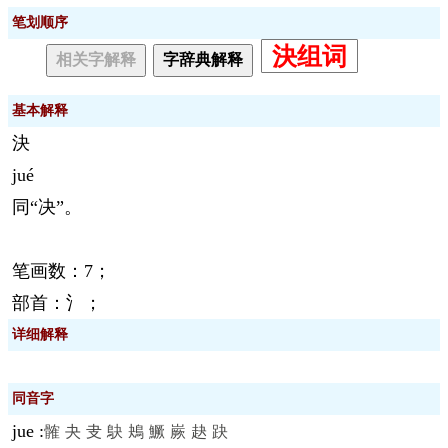
笔划顺序
決组词
相关字解释
字辞典解释
基本解释
決
jué
同“决”。
笔画数：7；
部首：氵；
详细解释
同音字
jue
:
髉
夬
叏
鴃
鴂
鱖
嶡
赽
趹