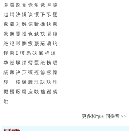
腳
嚼
覐
覚
覺
角
觉
脚
臄
趉
焆
決
憰
诀
戄
孒
孓
蹷
蹶
爴
刔
爵
倔
噘
撧
鈌
撅
欮
鐝
矍
攫
斍
觖
抉
灍
觼
絶
絕
瑴
劂
瘚
蕨
蕝
谲
虳
钁
獗

玃
憠
砄
屫
桷
熦
氒
爑
蟩
爝
蟨
鷢
绝
挗
崛
譎
嶥
决
芵
彏
殌
龣
橛
橜
貜
亅
欔
镢
屩
玨
訣
玦
珏
掘
矡
厥
镼
崫
駃
袦
躩
繑
勪
更多和“jue”同拼音 >>
相关词语