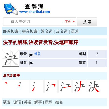
|
|
|
|
部首检索
拼音检索
近义词
反义词
语造
決字的解释,決读音发音,決笔画顺序
读音
笔划
7
jué
拼音
jue
部首
氵
決笔划顺序
演变
谜语
英语
解字
康熙
姓名
|
|
|
|
|