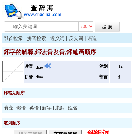
|
|
|
|
部首检索
拼音检索
近义词
反义词
语造
鈟字的解释,鈟读音发音,鈟笔画顺序
读音
笔划
12
diào
拼音
diao
部首
釒
鈟笔划顺序
演变
谜语
英语
解字
康熙
姓名
|
|
|
|
|
笔划顺序
鈟组词