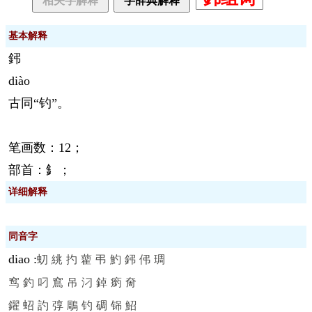
相关字解释
字辞典解释
基本解释
鈟
diào
古同“钓”。
笔画数：12；
部首：釒；
详细解释
同音字
diao
:
虭
絩
扚
藋
弔
魡
鈟
伄
琱
窎
釣
叼
窵
吊
汈
鋽
瘹
奝
鑃
蛁
訋
弴
鵰
钓
碉
铞
鮉