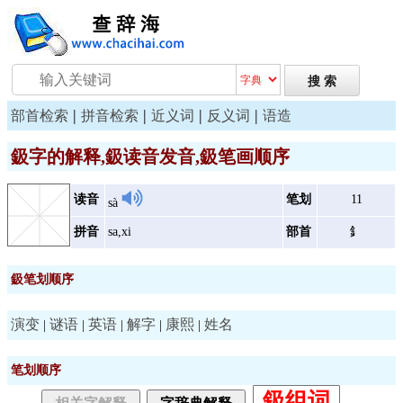
|
|
|
|
部首检索
拼音检索
近义词
反义词
语造
鈒字的解释,鈒读音发音,鈒笔画顺序
读音
笔划
11
sà
拼音
sa,xi
部首
釒
鈒笔划顺序
演变
谜语
英语
解字
康熙
姓名
|
|
|
|
|
笔划顺序
鈒组词