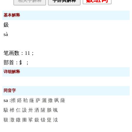
相关字解释
字辞典解释
基本解释
鈒
sà
笔画数：11；
部首：釒；
详细解释
同音字
sa
:
攃
鎝
鞈
蕯
萨
灑
撒
飒
薩
馺
櫒
仨
訯
卅
洒
隡
脎
颯
靸
潵
鏾
摋
挲
鈒
钑
躠
泧