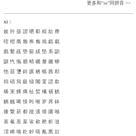
更多和“sa”同拼音 >>
xi
:
娭
肸
扱
謵
呬
郗
糦
欪
廗
咥
槢
摡
巂
嶲
雟
戏
戯
戱
戲
繫
蔇
塈
谿
縘
墍
系
鼰
鼳
忾
愾
腊
蜡
矖
釐
纚
蝷
忚
莔
瓕
鉨
蹊
栖
螇
茜
郄
獡
碏
舃
鈒
钑
闟
雭
諰
歙
狶
宩
餙
燍
杫
蜤
犧
裼
觹
觽
觿
唏
憘
盻
唽
穸
席
鈢
膝
繋
菥
厀
蹝
溪
焟
躧
喺
喜
羲
葸
葈
诶
赥
赩
析
漇
漝
睎
噏
釳
釸
嘻
氥
窸
欯