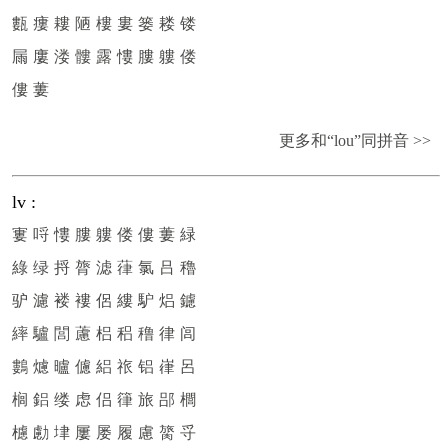
甊
瘻
耬
陋
樓
婁
篓
耧
镂
屚
廔
溇
髏
露
慺
膢
軁
偻
僂
蔞
更多和“lou”同拼音 >>
lv
:
寠
哷
慺
膢
軁
偻
僂
蔞
緑
綠
绿
捋
膂
滤
葎
氯
吕
穭
驴
濾
褛
褸
侶
縷
馿
焒
鑢
繂
驢
閭
藘
梠
稆
穞
律
闾
鷜
爈
曥
儢
絽
祣
铝
嵂
呂
榈
鋁
缕
虑
侣
箻
旅
郘
櫚
櫖
勴
垏
屢
屡
履
慮
膐
寽