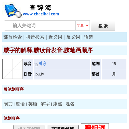
|
|
|
|
部首检索
拼音检索
近义词
反义词
语造
膢字的解释,膢读音发音,膢笔画顺序
读音
笔划
15
lǘ
拼音
lou,lv
部首
月
膢笔划顺序
演变
谜语
英语
解字
康熙
姓名
|
|
|
|
|
笔划顺序
膢组词