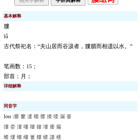
相关字解释
字辞典解释
基本解释
膢
lǘ
古代祭祀名：“夫山居而谷汲者，膢腊而相遗以水。”
笔画数：15；
部首：月；
详细解释
同音字
lou
:
窭
窶
遱
鞻
髅
搂
喽
漏
蒌
摟
娄
漊
嘍
瞜
鏤
塿
瘘
瘺
蝼
熡
螻
嶁
簍
艛
嵝
謱
楼