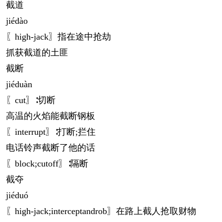
截道
jié
dào
〖high-jack〗指在途中抢劫
抓获截道的土匪
截断
jié
duàn
〖cut〗∶切断
高温的火焰能截断钢板
〖interrupt〗∶打断;拦住
电话铃声截断了他的话
〖block;cutoff〗∶隔断
截夺
jié
duó
〖high-jack;interceptandrob〗在路上截人抢取财物