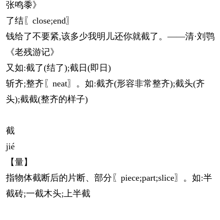
张鸣黍》
了结〖close;end〗
钱给了不要紧,该多少我明儿还你就截了。——清·刘鹗
《老残游记》
又如:截了(结了);截日(即日)
斩齐;整齐〖neat〗。如:截齐(形容非常整齐);截头(齐
头);截截(整齐的样子)
截
jié
【量】
指物体截断后的片断、部分〖piece;part;slice〗。如:半
截砖;一截木头;上半截