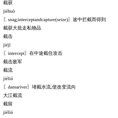
截获
jié
huò
〖snag;interceptandcapture(seize)〗途中拦截而得到
截获大批走私物品
截击
jié
jī
〖intercept〗在中途截住攻击
截击敌军
截流
jié
liú
〖damariver〗堵截水流,使改变流向
大江截流
截留
jié
liú