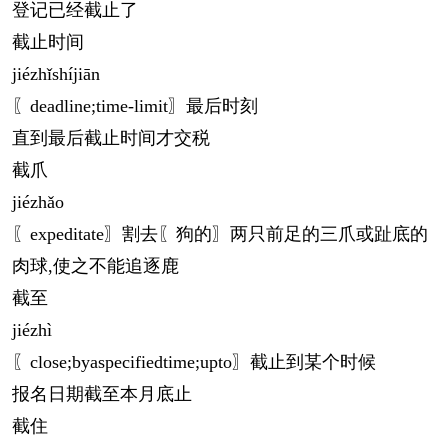
登记已经截止了
截止时间
jié
zhǐshíjiān
〖deadline;time-limit〗最后时刻
直到最后截止时间才交税
截爪
jié
zhǎo
〖expeditate〗割去〖狗的〗两只前足的三爪或趾底的
肉球,使之不能追逐鹿
截至
jié
zhì
〖close;byaspecifiedtime;upto〗截止到某个时候
报名日期截至本月底止
截住