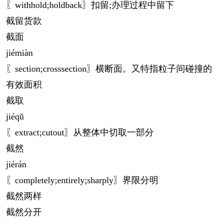
〖withhold;holdback〗扣留;办理过程中留下
截留货款
截面
jié
miàn
〖section;crosssection〗横断面。又特指粒子间碰撞的
有效面积
截取
jié
qǔ
〖extract;cutout〗从整体中切取一部分
截然
jié
rán
〖completely;entirely;sharply〗界限分明
截然两样
截然分开