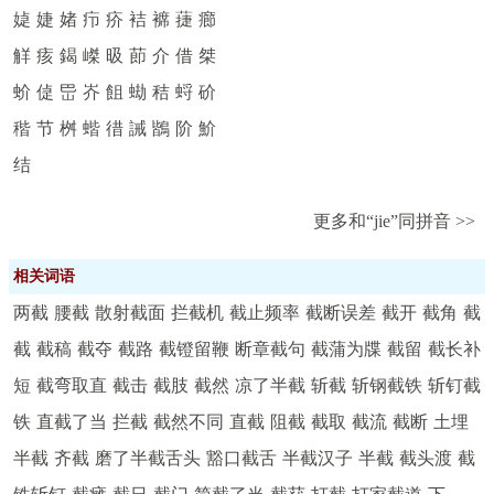
媫
婕
媎
疖
疥
袺
褯
蓵
癤
觧
痎
鍻
嵥
昅
莭
介
借
桀
蚧
偼
岊
岕
飷
蜐
秸
蛶
砎
稭
节
桝
蝔
徣
誡
鶛
阶
魪
结
更多和“jie”同拼音 >>
相关词语
两截
腰截
散射截面
拦截机
截止频率
截断误差
截开
截角
截
截
截稿
截夺
截路
截镫留鞭
断章截句
截蒲为牒
截留
截长补
短
截弯取直
截击
截肢
截然
凉了半截
斩截
斩钢截铁
斩钉截
铁
直截了当
拦截
截然不同
直截
阻截
截取
截流
截断
土埋
半截
齐截
磨了半截舌头
豁口截舌
半截汉子
半截
截头渡
截