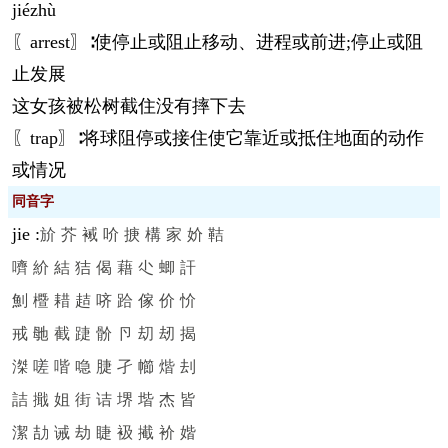
jié
zhù
〖arrest〗∶使停止或阻止移动、进程或前进;停止或阻
止发展
这女孩被松树截住没有摔下去
〖trap〗∶将球阻停或接住使它靠近或抵住地面的动作
或情况
同音字
jie
:
斺
芥
裓
吤
掶
構
家
妎
鞊
嚌
紒
結
狤
偈
藉
尐
蝍
訐
魝
櫭
耤
趌
哜
跲
傢
价
忦
戒
毑
截
踕
骱
卪
刧
刼
揭
滐
嗟
喈
喼
脻
孑
幯
煯
刦
詰
擑
姐
街
诘
堺
堦
杰
皆
潔
劼
诫
劫
睫
衱
擮
衸
媘