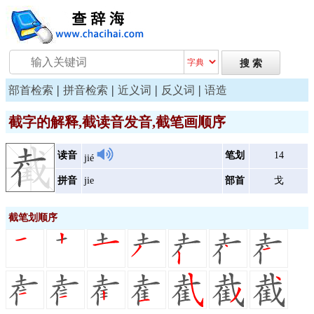
|
|
|
|
部首检索
拼音检索
近义词
反义词
语造
截字的解释,截读音发音,截笔画顺序
读音
笔划
14
jié
拼音
jie
部首
戈
截笔划顺序