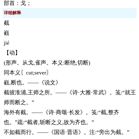
部首：戈；
详细解释
截
巀
jié
【动】
(形声。从戈,雀声。本义:断绝,切断)
同本义〖cut;sever〗
巀,断也。——《说文》
截彼淮浦,王师之所。——《诗·大雅·常武》。笺:“就王
师而断之。”
海外有截。——《诗·商颂·长发》。笺:“截,整齐
也。”疏:“截者,斩断之义,故为齐也。”
不如截而行。——《国语·晋语》。注:“旁出为截。”