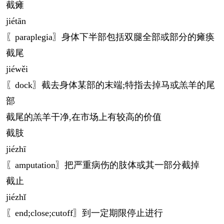
截瘫
jié
tān
〖paraplegia〗身体下半部包括双腿全部或部分的瘫痪
截尾
jié
wěi
〖dock〗截去身体某部的末端;特指去掉马或羔羊的尾
部
截尾的羔羊干净,在市场上有较高的价值
截肢
jié
zhī
〖amputation〗把严重病伤的肢体或其一部分截掉
截止
jié
zhǐ
〖end;close;cutoff〗到一定期限停止进行