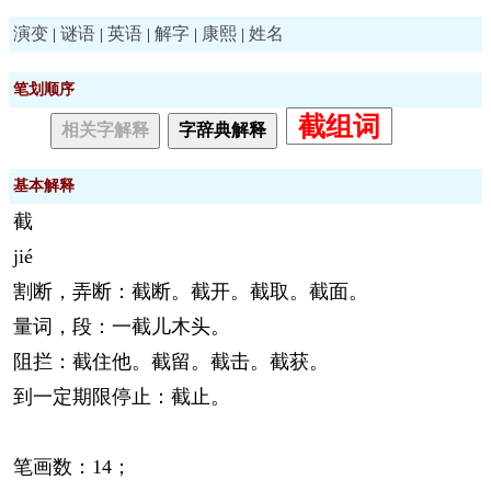
演变
谜语
英语
解字
康熙
姓名
|
|
|
|
|
笔划顺序
截组词
相关字解释
字辞典解释
基本解释
截
jié
割断，弄断：截断。截开。截取。截面。
量词，段：一截儿木头。
阻拦：截住他。截留。截击。截获。
到一定期限停止：截止。
笔画数：14；