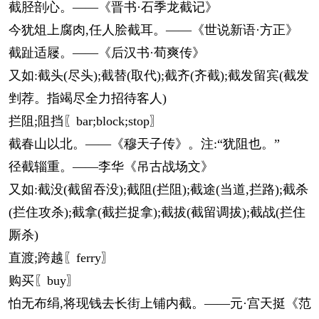
截胫剖心。——《晋书·石季龙截记》
今犹俎上腐肉,任人脍截耳。——《世说新语·方正》
截趾适屦。——《后汉书·荀爽传》
又如:截头(尽头);截替(取代);截齐(齐截);截发留宾(截发
剉荐。指竭尽全力招待客人)
拦阻;阻挡〖bar;block;stop〗
截春山以北。——《穆天子传》。注:“犹阻也。”
径截辎重。——李华《吊古战场文》
又如:截没(截留吞没);截阻(拦阻);截途(当道,拦路);截杀
(拦住攻杀);截拿(截拦捉拿);截拔(截留调拔);截战(拦住
厮杀)
直渡;跨越〖ferry〗
购买〖buy〗
怕无布绢,将现钱去长街上铺内截。——元·宫天挺《范