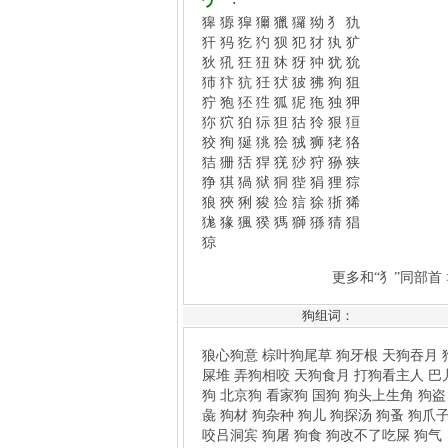
狞
狍
狉
狌
狐
狔
狏
独
狎
狝
狖
狛
狋
狚
狜
狑
狠
狟
狡
狥
狿
狣
狯
狨
狮
狫
狢
狤
狦
狧
猂
猐
猀
狩
狲
狭
狰
猉
猧
狱
狪
狴
狷
狸
猔
狼
狹
猁
狻
猃
狺
狳
狾
狶
狵
猭
猦
猤
獁
獅
猻
猜
猖
猄
更多和“犭”同部首 >>
狼心狗意
棕叶狗尾草
狗牙根
天狗吞月
狗
屎堆
弄狗相咬
天狗食月
打狗看主人
巴儿
狗
北京狗
看家狗
国狗
狗头上生角
狗盗
狗
彘
狗材
狗杂种
狗儿
狗探汤
狗蚤
狗爪子
狗
咬吕洞宾
狗屠
狗食
狗改不了吃屎
狗气
杀
狗命
狗马
狗官
摸鸡偷狗
狗马之心
狗咬
狗组词：
狗
狗眼看人低
兔尽狗烹
功狗功人
狗窦大
开
画龙不成反为狗
貂不足，狗尾续
行同狗
豨
牛黄狗宝
驴心狗肺
狐朋狗党
狗仗官
势
狗追耗子
狗行狼心
狗偷鼠窃
狗心狗
行
狗马声色
狗吠之惊
狗肺狼心
更多“狗”组词、组成语 >>