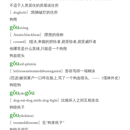
不适于人类居住的房屋或住所
〖doghole〗∶简陋破烂的住所
狗熊
gǒu
xióng
〖Asiaticblackbear〗∶黑熊的俗称
〖coward〗∶懦夫,卑鄙的胆怯者,易受惊者,易受威吓者
他哪里是什么英雄,只能是一个狗熊
狗血喷头
gǒu
xiě-pēntóu
〖letlooseastreamofabuseagainst〗形容骂得一塌糊涂
(范进)被胡屠户一口啐在脸上,骂了一个狗血喷头。——《儒林外史》
狗咬狗
gǒu
gǒu
yǎo
〖dog-eat-dog;strife;dog-fight〗比喻坏人之间互相攻击
狗咬耗子
gǒu
yǎohàozi
〖toomeddlesome〗见“狗拿耗子”
狗咬吕洞宾