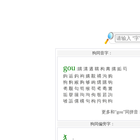
狗同音字：
gou
:
韝
溝
遘
鞲
构
冓
搆
姤
芶
鉤
诟
鈎
袧
媾
覯
褠
沟
购
狗
豿
緱
夠
够
岣
煹
購
钩
耉
觏
勾
笱
缑
苟
耇
耈
篝
垢
撀
簼
玽
坸
佝
彀
茩
訽
雊
詬
傋
構
句
枸
抅
蚼
軥
更多和“gou”同拼音 >>
犭
:
獆
獂
獔
獮
獵
玀
狕
犭
犰
狗同偏旁字：
犴
犸
犵
犳
狈
犯
犲
犱
犷
狄
犼
狂
狃
狇
犽
狆
犹
狁
犻
犿
犺
狅
犾
狓
狒
狗
狙