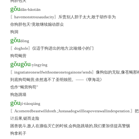
狗胆包天
gǒu
dǎn-bāotiān
〖havemonstrousaudacity〗斥责别人胆子太大,敢于胡作非为
你狗胆包天!竟敢继续煽动群众
狗洞
gǒu
dòng
〖doghole〗仅适于狗进出的地方,比喻矮小的门
狗苟蝇营
gǒu
gǒu
-yíngyíng
〖ingratiateoneselfwithsomeonetogainone'sends〗像狗似
到底狗苟蝇营,依然逃不了圣明烛照。——《孽海花》
也作“蝇营狗苟”
狗急跳墙
gǒu
jí-tiàoqiáng
〖Acorneredbeastwilldosth.;Justasadogwillleapoverawallin
计后果,铤而走险
困兽犹斗,敌人在濒临灭亡的时候,会狗急跳墙的,我们要加倍提高警惕
狗拿耗子