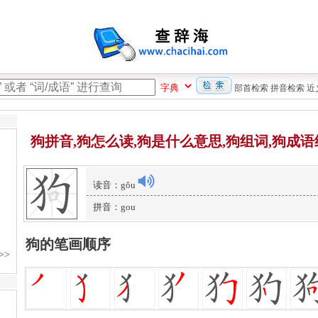
部首检索
拼音检索
近
狗拼音,狗怎么读,狗是什么意思,狗组词,狗成语
读音：gǒu
拼音：gou
狗的笔画顺序