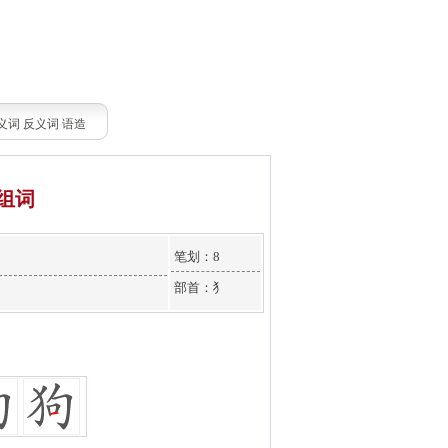
义词
反义词
语造
组词
笔划：8
部首：犭