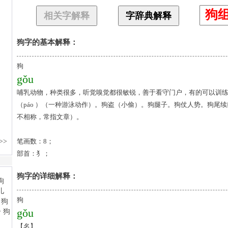
狗
相关字解释
字辞典解释
狗字的基本解释：
狗
gǒu
哺乳动物，种类很多，听觉嗅觉都很敏锐，善于看守门户，有的可以训
（páo ）（一种游泳动作）。狗盗（小偷）。狗腿子。狗仗人势。狗尾
不相称，常指文章）。
笔画数：8；
部首：犭；
狗字的详细解释：
狗
gǒu
【名】