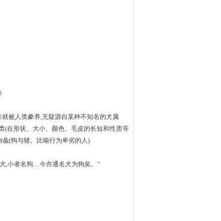
》
史前时期以来就被人类豢养,无疑源自某种不知名的犬属
他兽类(在形状、大小、颜色、毛皮的长短和性质等
);狗彘(狗与猪。比喻行为卑劣的人)
名犬,小者名狗…今亦通名犬为狗矣。”