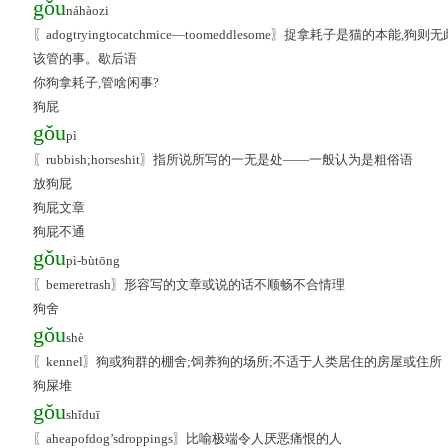
gǒu
náhàozi
〖adogtryingtocatchmice—toomeddlesome〗捉拿耗子是猫
该管的事。歇后语
你狗拿耗子,管啥闲事?
狗屁
gǒu
pì
〖rubbish;horseshit〗指所说所写的一无是处——一般认为是粗俗语
放狗屁
狗屁文章
狗屁不通
gǒu
pì-bùtōng
〖bemeretrash〗形容写的文章或说的话不顺畅不合情理
狗舍
gǒu
shè
〖kennel〗狗或狗群的棚舍;饲养狗的场所;不适于人类居住的房屋或住所
狗屎堆
gǒu
shǐduī
〖aheapofdog’sdroppings〗比喻极端令人厌恶痛恨的人