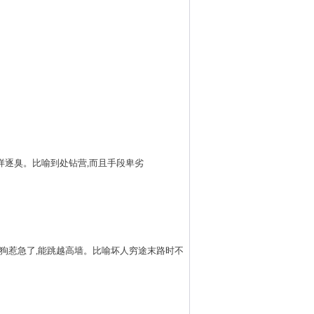
的无耻,像苍蝇那样逐臭。比喻到处钻营,而且手段卑劣
desperation.〗把狗惹急了,能跳越高墙。比喻坏人穷途末路时不