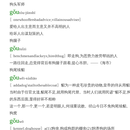
狗头军师
gǒu
tóu-jūnshī
〖onewhooffersbadadvice;villainousadviser〗
爱给人出主意而主意又并不高明的人
给坏人出谋划策的人
狗腿子
gǒu
tuǐzi
〖henchmenandlackeys;hiredthug〗即走狗,为恶势力效劳帮凶的人
一路往回走,总觉得背后有狗腿子跟着,提心吊胆。——《海市》
狗尾续貂
gǒu
wěi-xùdiāo
〖addadog'stailtothesablecoat〗貂为一种皮毛珍贵的动物,皇
当时由于任官太滥,貂尾不足,就用狗尾代替。当时人们就用民谚“貂不足,
的东西后面,显得好坏不相称
这一个,那一个,更一个,若是明眼人,何须重说败。径山今日不免狗尾续貂
狗窝
gǒu
wō
〖kennel;doghouse〗a(1)∶狗舍,狗或狗群的棚舍(2)∶饲养狗的场所