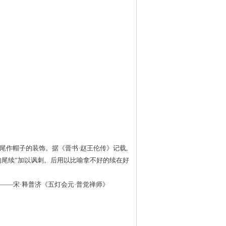
帝的侍从用貂尾作帽子的装饰。据《晋书·赵王伦传》记载,
狗尾续”加以讽刺。后用以比喻拿不好的续在好
。——宋·释普济《五灯会元·普觉禅师》