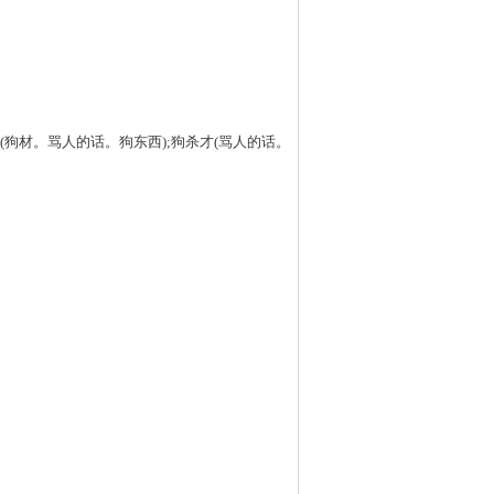
才(狗材。骂人的话。狗东西);狗杀才(骂人的话。