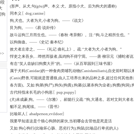
(形声。从犬,句(gōu)声。本义:犬。原指小犬。后为狗犬的通称)
同本义〖dog;canine〗
狗,犬也。大者为犬,小者为狗。——《说文》
艮为狗。——《易·说卦传》
故斗运狗三月而生也。——《春秋·考异郵》。注:“狗,斗之精所生也。”
以狗御蛊。——《史记·秦本纪》
效犬者左牵之。——《礼记·曲礼上》。疏:“大者为犬,小者为狗。”
悍吏之来吾乡,…哗然而骇者,虽鸡狗不得宁焉。——唐·柳宗元《捕蛇者说
有念“笑人齿缺曰狗窦大开”的。——《从百草园到三味书屋》
属于犬科(Canidae)的一种食肉类哺乳动物(Canisfamiliaris),自
(Canis)野兽,可能就是普通狼,由人工培养出来的品种之多,超过任何其
各方面)。又如:狗犀(狗尸);狗矢(狗粪);狗屠(以屠杀狗为业者);狗窦(狗洞
古代特指未长毛的小狗崽〖pup;puppy〗
(犬)未成豪,狗。——《尔雅》。郝懿行义疏:“狗,大通名。若对文则大者
貂不足,狗尾续。——《晋书》
比喻坏人〖abadperson;evildoer〗
我要早知道这是个狼心狗肺的家伙,当初哪会去管他是死是活
又如:狗心狗行(比喻坏心肠、恶劣行为);狗鼠(比喻品行卑劣的人)