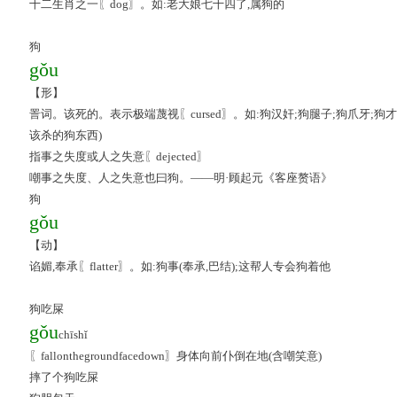
十二生肖之一〖dog〗。如:老大娘七十四了,属狗的
狗
gǒu
【形】
詈词。该死的。表示极端蔑视〖cursed〗。如:狗汉奸;狗腿子;狗爪牙;狗
该杀的狗东西)
指事之失度或人之失意〖dejected〗
嘲事之失度、人之失意也曰狗。——明·顾起元《客座赘语》
狗
gǒu
【动】
谄媚,奉承〖flatter〗。如:狗事(奉承,巴结);这帮人专会狗着他
狗吃屎
gǒu
chīshǐ
〖fallonthegroundfacedown〗身体向前仆倒在地(含嘲笑意)
摔了个狗吃屎