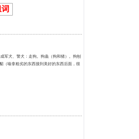
组词
练成军犬、警犬：走狗。狗彘（狗和猪）。狗刨
续貂（喻拿粗劣的东西接到美好的东西后面，很