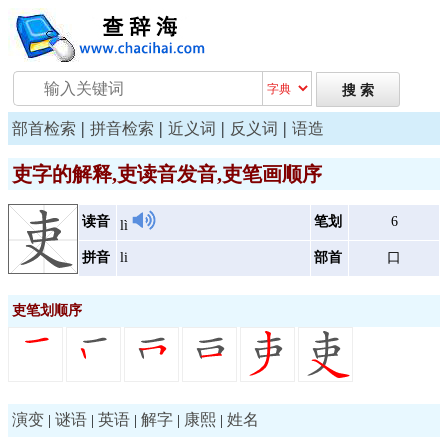
|
|
|
|
部首检索
拼音检索
近义词
反义词
语造
吏字的解释,吏读音发音,吏笔画顺序
读音
笔划
6
lì
拼音
li
部首
口
吏笔划顺序
演变
谜语
英语
解字
康熙
姓名
|
|
|
|
|