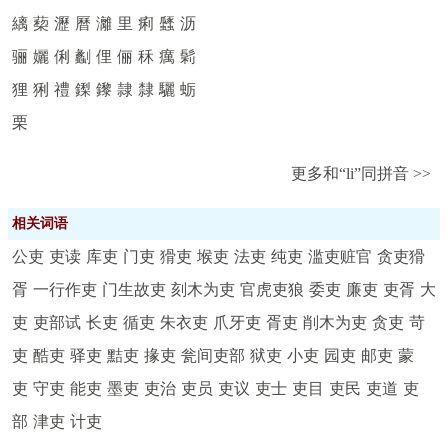
縭
蔾
瀝
曆
灕
里
痢
瓥
沥
骊
孋
俐
劙
俚
俪
秝
癘
鬁
狸
猁
禮
鏫
鑗
隷
隸
驪
蛎
栗
更多和“li”同拼音 >>
相关词语
公吏
吏读
库吏
门吏
猾吏
堠吏
法吏
纯吏
滥吏赃官
贪吏猾
胥
一行作吏
门生故吏
刻木为吏
官虎吏狼
委吏
廉吏
吏胥
大
吏
吏部试
长吏
循吏
朱衣吏
爪牙吏
胥吏
削木为吏
贪吏
苛
吏
酷吏
驿吏
黠吏
掾吏
瓮间吏部
狱吏
小吏
园吏
邮吏
蒙
吏
守吏
能吏
墨吏
吏治
吏员
吏议
吏士
吏目
吏民
吏道
吏
部
津吏
计吏