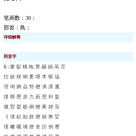
笔画数：30；
部首：鳥；
详细解释
同音字
li
:
邌
銐
樆
粚
豊
鬴
鎘
鬲
苙
扐
錑
檪
唎
盠
哩
李
唳
珕
理
琍
脷
刕
剓
櫪
漓
溧
邐
搮
喱
歷
戾
力
菞
歴
利
鋫
儷
睝
錅
枥
娳
轣
蓠
娌
蒞
刂
塛
鉝
励
鋰
嚦
丽
孷
婯
瑮
囄
囇
璃
攊
吏
疠
例
壢