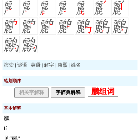
演变
谜语
英语
解字
康熙
姓名
|
|
|
|
|
笔划顺序
鸝组词
相关字解释
字辞典解释
基本解释
鸝
lí
见“鹂”。