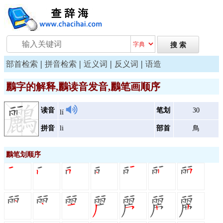
|
|
|
|
部首检索
拼音检索
近义词
反义词
语造
鸝字的解释,鸝读音发音,鸝笔画顺序
读音
笔划
30
lí
拼音
li
部首
鳥
鸝笔划顺序