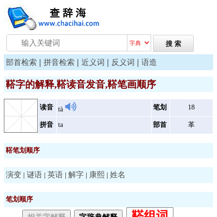
|
|
|
|
部首检索
拼音检索
近义词
反义词
语造
鞳字的解释,鞳读音发音,鞳笔画顺序
读音
笔划
18
tà
拼音
ta
部首
革
鞳笔划顺序
演变
谜语
英语
解字
康熙
姓名
|
|
|
|
|
笔划顺序
鞳组词