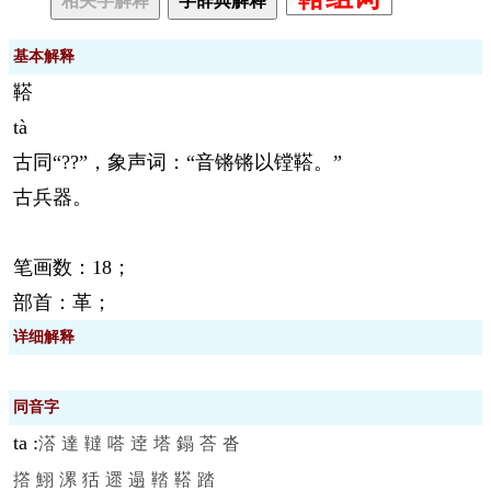
相关字解释
字辞典解释
基本解释
鞳
tà
古同“??”，象声词：“音锵锵以镗鞳。”
古兵器。
笔画数：18；
部首：革；
详细解释
同音字
ta
:
溚
達
韃
嗒
逹
塔
鎉
荅
沓
撘
鮙
漯
狧
遝
遢
鞜
鞳
踏