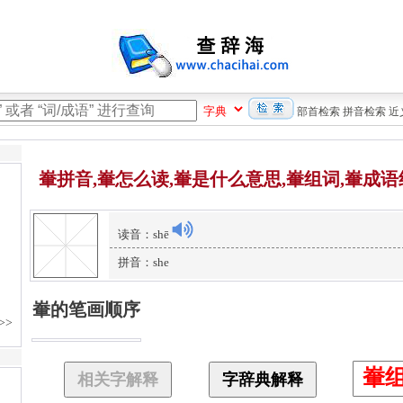
部首检索
拼音检索
近
輋拼音,輋怎么读,輋是什么意思,輋组词,輋成语
读音：shē
拼音：she
輋的笔画顺序
輋
相关字解释
字辞典解释