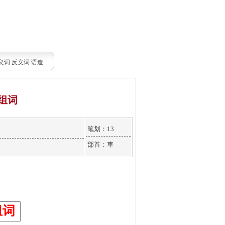
义词
反义词
语造
组词
笔划：13
部首：車
组词