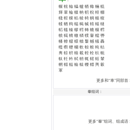
轁
轀
轃
轇
轊
轉
轆
轈
轌
轒
轕
轎
轍
轔
轐
轝
轜
轡
轓
轑
轏
轘
轖
轚
轗
轙
轟
轞
轛
轣
轥
軟
軙
軗
軘
軲
軣
輬
輧
輳
載
輊
輇
軑
軛
軚
軠
軡
軾
輈
輒
輑
輍
輦
輞
輜
輻
輸
轅
轢
輺
輿
轂
軍
更多和“車”同部首 >>
更多“輋”组词、组成语 >>
輋组词：
暂无，后续开通功能...