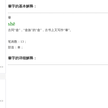
輋字的基本解释：
輋
shē
古同“畲”，“畲族”的“畲”，古书上又写作“輋”。
笔画数：13；
部首：車；
輋字的详细解释：