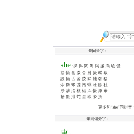
輋同音字：
she
:
揲
挕
闍
阇
鞨
摵
灄
騇
设
捨
懾
畲
滠
舎
射
摄
韘
赦
設
攝
舌
舍
蔎
赊
虵
奢
猞
佘
麝
蛥
弽
慴
蠂
賖
賒
社
涉
渉
涻
檨
欇
厍
慑
厙
輋
拾
歙
抴
蛇
畬
磼
奓
折
更多和“she”同拼音 >>
車
:
輾
轄
輽
轠
轤
輏
輙
輛
輥
輋同偏旁字：
輝
輩
輪
輟
軜
軔
輗
輫
輣
輚
輨
輠
輡
輘
輢
輖
輴
輹
輮
輶
輷
輲
輵
輱
輤
輰
轋