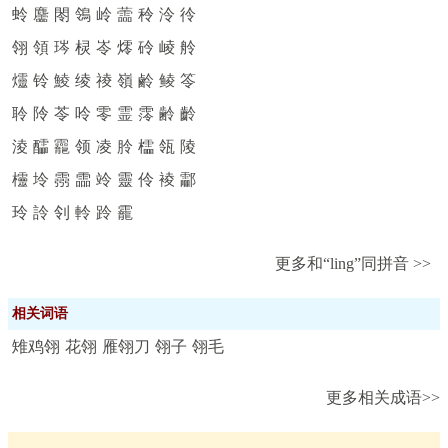
蛉
麢
閝
鴒
岭
蘦
秢
泠
彾
翎
領
琌
棂
岺
燯
砱
崚
舲
爧
铃
鯪
绫
祾
嶺
鹷
鲮
笭
聆
阾
苓
呤
零
霊
霗
齢
齡
淩
醽
龗
领
凌
朎
櫺
瓴
陵
欞
坽
霛
霝
竛
靈
伶
裬
酃
玲
詅
刢
軨
跉
靇
更多和“ling”同拼音 >>
相关词语
雉鸡翎
花翎
雁翎刀
翎子
翎毛
更多相关成语>>