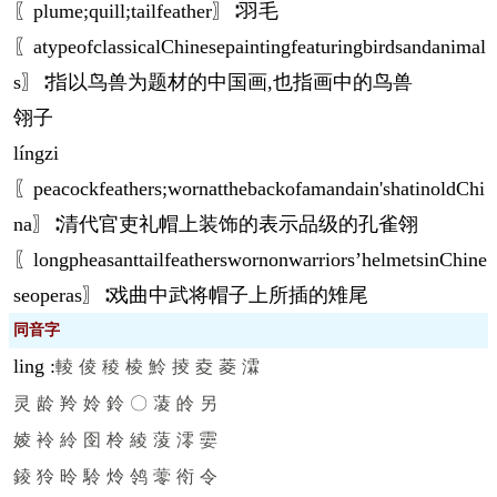
〖plume;quill;tailfeather〗∶羽毛
〖atypeofclassicalChinesepaintingfeaturingbirdsandanimal
s〗∶指以鸟兽为题材的中国画,也指画中的鸟兽
翎子
líng
zi
〖peacockfeathers;wornatthebackofamandain'shatinoldChi
na〗∶清代官吏礼帽上装饰的表示品级的孔雀翎
〖longpheasanttailfeatherswornonwarriors’helmetsinChine
seoperas〗∶戏曲中武将帽子上所插的雉尾
同音字
ling
:
輘
倰
稜
棱
魿
掕
夌
菱
瀮
灵
龄
羚
姈
鈴
〇
蓤
皊
另
婈
袊
紷
囹
柃
綾
蔆
澪
孁
錂
狑
昤
駖
炩
鸰
蕶
衑
令