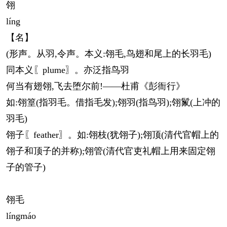
翎
líng
【名】
(形声。从羽,令声。本义:翎毛,鸟翅和尾上的长羽毛)
同本义〖plume〗。亦泛指鸟羽
何当有翅翎,飞去堕尔前!——杜甫《彭衙行》
如:翎篁(指羽毛。借指毛发);翎羽(指鸟羽);翎鬣(上冲的
羽毛)
翎子〖feather〗。如:翎枝(犹翎子);翎顶(清代官帽上的
翎子和顶子的并称);翎管(清代官吏礼帽上用来固定翎
子的管子)
翎毛
líng
máo