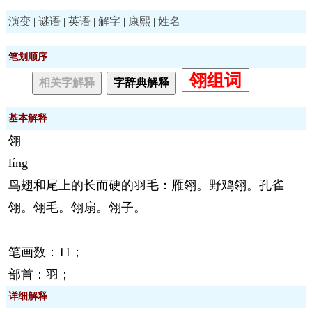
演变
谜语
英语
解字
康熙
姓名
|
|
|
|
|
笔划顺序
翎组词
相关字解释
字辞典解释
基本解释
翎
líng
鸟翅和尾上的长而硬的羽毛：雁翎。野鸡翎。孔雀
翎。翎毛。翎扇。翎子。
笔画数：11；
部首：羽；
详细解释