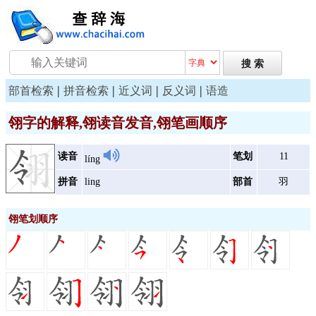
|
|
|
|
部首检索
拼音检索
近义词
反义词
语造
翎字的解释,翎读音发音,翎笔画顺序
读音
笔划
11
líng
拼音
ling
部首
羽
翎笔划顺序