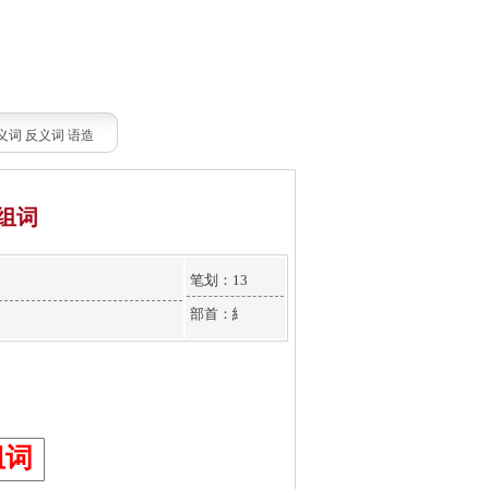
义词
反义词
语造
组词
笔划：13
部首：糹
组词