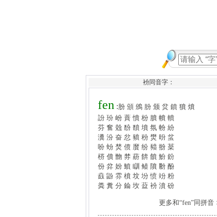
衯同音字：
fen
:
肦
頒
鳻
朌
颁
炃
鐼
獖
燌
訜
玢
岎
蕡
憤
枌
膹
幩
轒
芬
奮
兝
馚
馩
墳
氛
帉
紛
瀵
汾
奋
忿
豶
秎
燓
昐
蚠
吩
蚡
焚
偾
黂
纷
豮
翂
棻
梤
僨
朆
棼
蒶
餴
饙
魵
鈖
份
弅
妢
鱝
瞓
鲼
隫
黺
酚
鼖
鼢
雰
橨
坟
坋
愤
竕
粉
粪
糞
分
錀
坆
葐
衯
濆
砏
更多和“fen”同拼音 >>
pen
:
喯
葐
衯
濆
喷
噴
歕
瓫
湓
盆