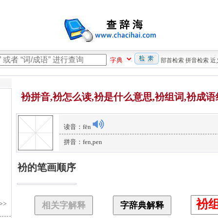
部首检索
拼音检索
近
衯拼音,衯怎么读,衯是什么意思,衯组词,衯成语
读音：fēn
拼音：fen,pen
衯的笔画顺序
衯
相关字解释
字辞典解释