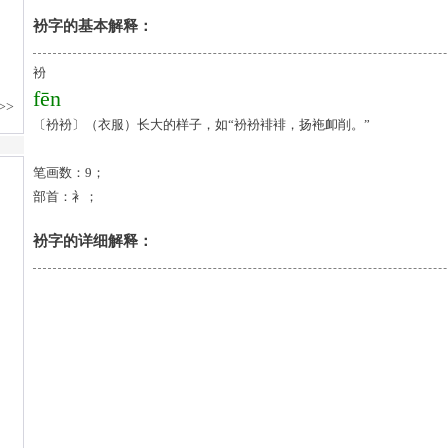
衯字的基本解释：
衯
fēn
〔衯衯〕（衣服）长大的样子，如“衯衯裶裶，扬袘卹削。”
笔画数：9；
部首：衤；
衯字的详细解释：