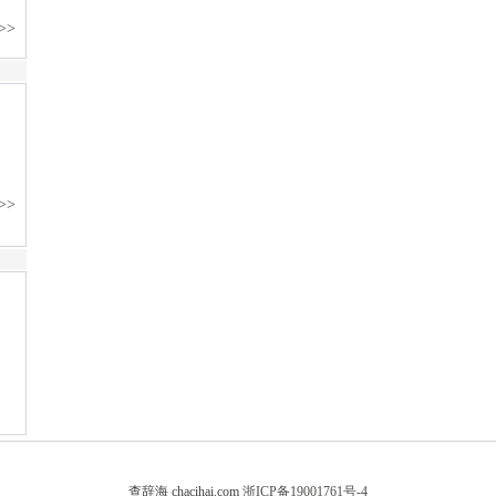
查辞海 chacihai.com
浙ICP备19001761号-4