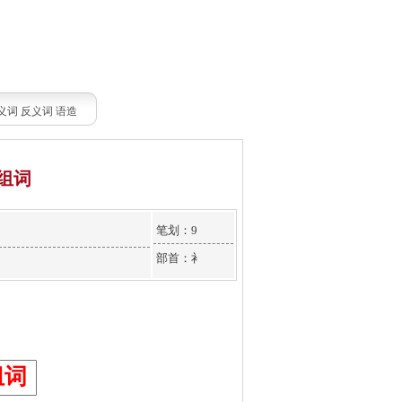
义词
反义词
语造
组词
笔划：9
部首：衤
组词