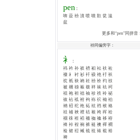
更多和“pen”同拼音 >>
衤
:
袆
衿
补
衩
袇
衵
衳
衭
袏
褄
衤
衬
衫
衦
衱
衪
衧
袄
衴
衹
袂
衲
衽
衯
衸
袀
衼
衯同偏旁字：
被
裍
裑
裖
袯
袢
袜
袪
袔
袓
袍
袒
袦
袖
袗
袟
袊
袐
袚
袩
袛
袝
袧
袮
袕
袎
袙
袡
袑
袉
袘
袥
袨
裆
袱
袼
袿
補
裌
裡
袺
裉
袴
裈
袷
裀
袾
袵
袹
袻
袽
裇
袳
袸
袶
裃
裎
裥
裤
裢
襖
襌
襇
裣
裙
裋
裓
裗
裞
裱
裩
裕
裨
更多和“衤”同部首 >>
衯衯