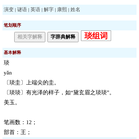
演变
谜语
英语
解字
康熙
姓名
|
|
|
|
|
笔划顺序
琰组词
相关字解释
字辞典解释
基本解释
琰
yǎn
〔琰圭〕上端尖的圭。
〔琰琰〕有光泽的样子，如“黛玄眉之琰琰”。
美玉。
笔画数：12；
部首：王；