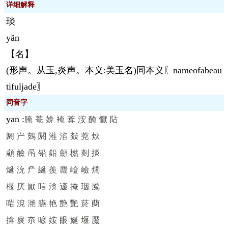
详细解释
琰
yǎn
【名】
(形声。从玉,炎声。本义:美玉名)同本义〖nameofabeau
tifuljade〗
同音字
yan
:
腌
菴
媕
裺
葊
洝
醃
懨
阽
阏
屵
鴳
閼
溎
淊
敥
萒
炏
顑
醶
喦
铅
鉛
顩
橪
剡
掞
烻
沇
厃
綖
羨
麙
崄
嶮
爓
椻
厌
厭
唁
渰
遃
掩
珚
魇
啱
渷
滟
臙
艳
艶
艷
菸
蔅
揜
扊
夵
喭
姲
眼
娫
堰
魘