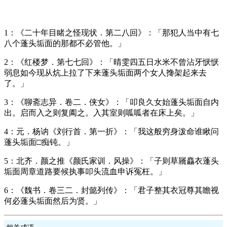
1：《二十年目睹之怪现状．第二八回》：「那犯人当中有七
八个蓬头垢面的那都不必管他。」
2：《红楼梦．第七七回》：「晴雯四五日水米不曾沾牙恹恹
弱息如今现从炕上拉了下来蓬头垢面两个女人搀架起来去
了。」
3：《聊斋志异．卷二．侠女》：「叩良久女始蓬头垢面自内
出。启而入之则复阖之。入其室则呱呱者在床上矣。」
4：元．杨讷《刘行首．第一折》：「我这般穷身泼命谁瞅问
蓬头垢面□痴钝。」
5：北齐．颜之推《颜氏家训．风操》：「子则草屩麤衣蓬头
垢面周章道路要候执事叩头流血申诉冤枉。」
6：《魏书．卷三二．封懿列传》：「君子整其衣冠尊其瞻视
何必蓬头垢面然后为贤。」