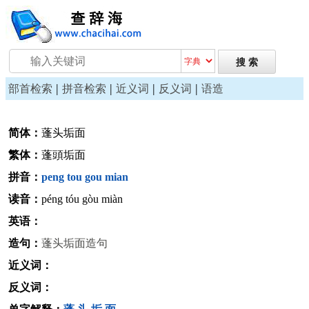
|
|
|
|
部首检索
拼音检索
近义词
反义词
语造
简体：
蓬头垢面
繁体：
蓬頭垢面
拼音：
peng
tou
gou
mian
读音：
péng tóu gòu miàn
英语：
造句：
蓬头垢面造句
近义词：
反义词：