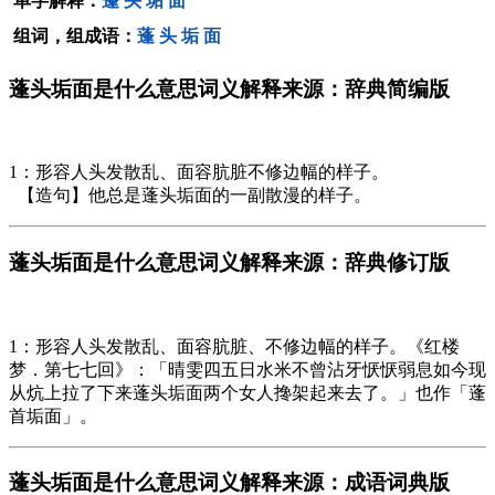
单字解释：
蓬
头
垢
面
组词，组成语：
蓬
头
垢
面
蓬头垢面是什么意思词义解释来源：辞典简编版
1：形容人头发散乱、面容肮脏不修边幅的样子。
【造句】他总是蓬头垢面的一副散漫的样子。
蓬头垢面是什么意思词义解释来源：辞典修订版
1：形容人头发散乱、面容肮脏、不修边幅的样子。《红楼
梦．第七七回》：「晴雯四五日水米不曾沾牙恹恹弱息如今现
从炕上拉了下来蓬头垢面两个女人搀架起来去了。」也作「蓬
首垢面」。
蓬头垢面是什么意思词义解释来源：成语词典版