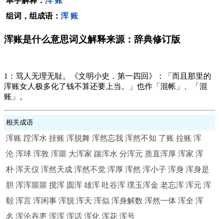
单字解释：
浑
账
组词，组成语：
浑
账
浑账是什么意思词义解释来源：辞典修订版
1：骂人无理无耻。《文明小史．第一四回》：「而且那里的
浑账女人极多化了钱不算还要上当。」也作「混帐」、「混
账」。
相关成语
浑账
蹚浑水
挂账
浑脱舞
浑然忘我
浑然不知
了账
拉账
浑
沦
浑球
浑敦
浑噩
大浑家
踹浑水
分浑元
质直浑厚
浑家
浑
朴
浑天仪
浑然天成
浑然不觉
浑厚
浑然
浑小子
浑身
浑身是
胆
浑浑噩噩
搅浑
圆浑
雄浑
吐谷浑
璞玉浑金
老忘浑
浑元
浑
殽
浑言
浑闲事
浑脱
浑天
浑似
浑身解数
浑然一体
浑全
浑
名
浑沦吞枣
浑浑
浑话
浑化
浑花
浑号