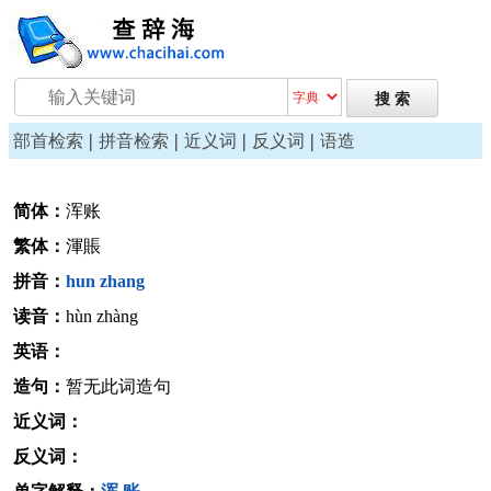
|
|
|
|
部首检索
拼音检索
近义词
反义词
语造
简体：
浑账
繁体：
渾賬
拼音：
hun
zhang
读音：
hùn zhàng
英语：
造句：
暂无此词造句
近义词：
反义词：