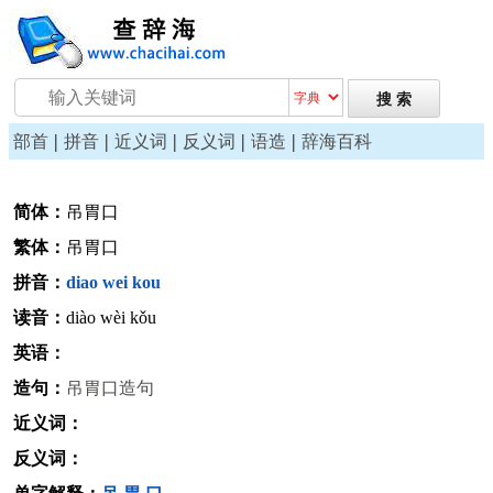
|
|
|
|
|
部首
拼音
近义词
反义词
语造
辞海百科
简体：
吊胃口
繁体：
吊胃口
拼音：
diao
wei
kou
读音：
diào wèi kǒu
英语：
造句：
吊胃口造句
近义词：
反义词：