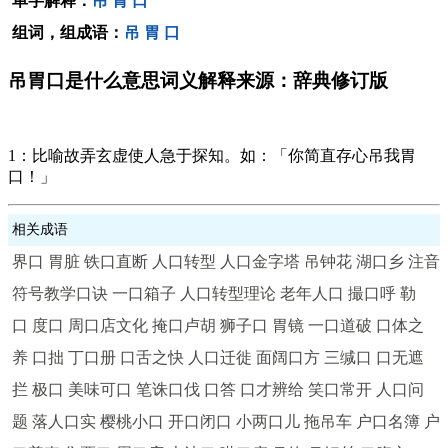
单字解释：
吊
胃
口
组词，组成语：
吊
胃
口
吊胃口是什么意思词义解释来源：辞典修订版
1：比喻故弄玄虚使人急于探知。如：「你简直存心吊我胃
口！」
相关成语
界口
胃脏
铁口直断
人口转型
人口金字塔
吊钟花
湖口乡
注音
符号教学口诀
一口箱子
人口转型理论
老年人口
撮口呼
勒
口
度口
周口店文化
掩口卢胡
狮子口
胃镜
一口道破
口体之
养
口拙
丁口册
口舌之快
人口迁徙
面阔口方
三缄口
口无遮
拦
极口
美味可口
笔诛口伐
口答
口才辨给
笑口常开
人口问
题
落人口实
樱桃小口
开口闭口
小两口儿
拖吊车
户口名簿
户