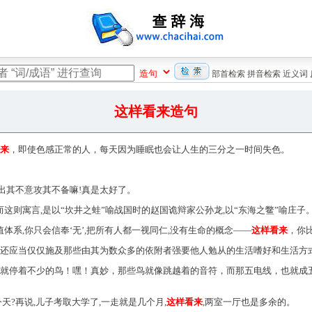
部首检索
拼音检索
近义词
这样看来造句
来
，即使色感正常的人，每天因为睡眠也会让人生的三分之一时间失色。
是出其不意攻其不备嘛!真是太好了。
而这则寓言,是以“坎井之蛙”喻战国时的赵国诡辩家公孙龙,以“东海之鳖”喻庄子
值体系,你只会信奉‘无’,把所有人都一视同仁,没有生命的概念——
这样看来
，你
容还应当仅仅施及那些由其为数众多的依附者强要他人勉从的生活嗜好和生活方
，就停着不少的鸟！嘿！真妙，那些鸟就像跳越着的音符，而那五电线，也就成
天?再说,儿子考取大学了,一走就是几个月,
这样看来
,两室一厅也是多余的。