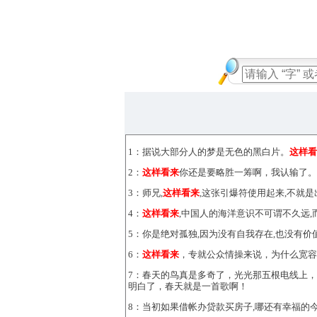
1：据说大部分人的梦是无色的黑白片。
这样看
2：
这样看来
你还是要略胜一筹啊，我认输了。
3：师兄,
这样看来
,这张引爆符使用起来,不就
4：
这样看来
,中国人的海洋意识不可谓不久远,
5：你是绝对孤独,因为没有自我存在,也没有价
6：
这样看来
，专就公众情操来说，为什么宽
7：春天的鸟真是多奇了，光光那五根电线上
明白了，春天就是一首歌啊！
8：当初如果借帐办贷款买房子,哪还有幸福的今