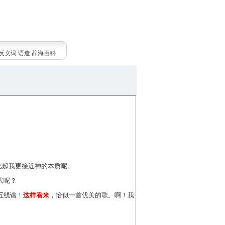
反义词
语造
辞海百科
。
比起我更接近神的本质呢。
式呢？
五线谱！
这样看来
，恰似一首优美的歌。啊！我