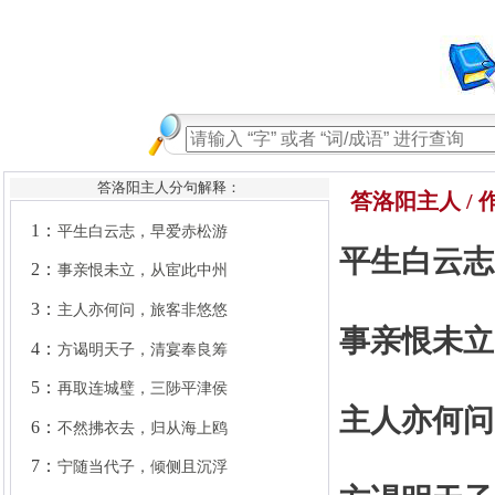
答洛阳主人分句解释：
1：
平生白云志，早爱赤松游
答洛阳主人 / 
2：
事亲恨未立，从宦此中州
平生白云志
3：
主人亦何问，旅客非悠悠
4：
方谒明天子，清宴奉良筹
5：
再取连城璧，三陟平津侯
事亲恨未立
6：
不然拂衣去，归从海上鸥
7：
宁随当代子，倾侧且沉浮
主人亦何问