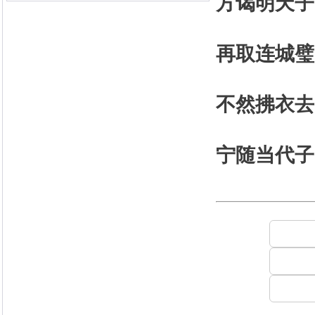
方谒明天子
再取连城璧
不然拂衣去
宁随当代子