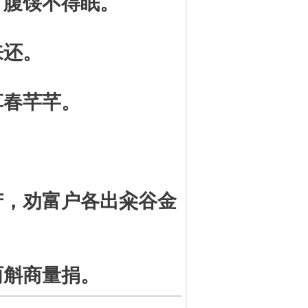
，腹馁不得眠。
来还。
草春芊芊。
苦，劝富户各出籴谷金
两斛商量捐。