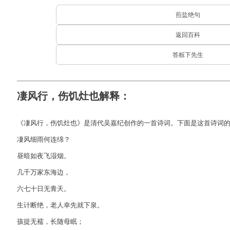
煎盐绝句
返回百科
答栎下先生
凄风行，伤饥灶也解释：
《凄风行，伤饥灶也》是清代吴嘉纪创作的一首诗词。下面是这首诗词
凄风细雨何连绵？
昼暗如夜飞湿烟。
几千万家东海边，
六七十日无青天。
生计断绝，老人幸先就下泉。
孩提无襦，长随母眠；