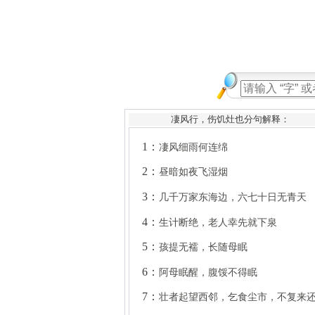
凄风行，伤饥灶也分句解释：
1：
凄风细雨何连绵
2：
昼暗如夜飞湿烟
3：
几千万家东海边，六七十日无青天
4：
生计断绝，老人幸先就下泉
5：
孩提无襦，长随母眠
6：
阿母眠醒，腹馁不得眠
7：
壮者起望西邻，乞食尘市，不复来还
8：
回望东邻，八口闭柴扉，扉外青草春芊
芊
9：
水响溅溅，鬼泣涟涟