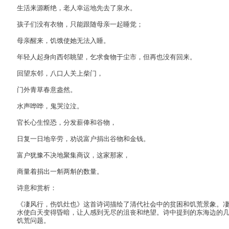
生活来源断绝，老人幸运地先去了泉水。
孩子们没有衣物，只能跟随母亲一起睡觉；
母亲醒来，饥饿使她无法入睡。
年轻人起身向西邻眺望，乞求食物于尘市，但再也没有回来。
回望东邻，八口人关上柴门，
门外青草春意盎然。
水声哗哗，鬼哭泣泣。
官长心生惶恐，分发薪俸和谷物，
日复一日地辛劳，劝说富户捐出谷物和金钱。
富户犹豫不决地聚集商议，这家那家，
商量着捐出一斛两斛的数量。
诗意和赏析：
《凄风行，伤饥灶也》这首诗词描绘了清代社会中的贫困和饥荒景象。
水使白天变得昏暗，让人感到无尽的沮丧和绝望。诗中提到的东海边的
饥荒问题。