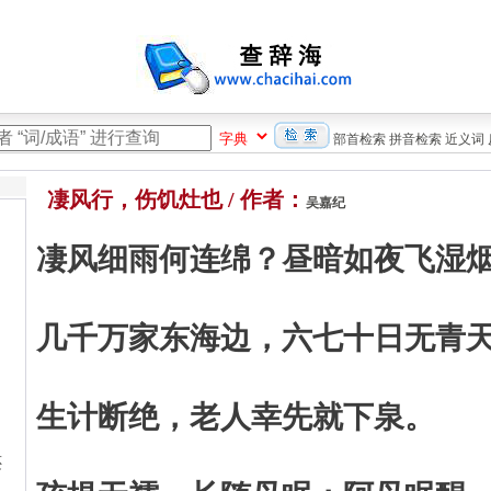
部首检索
拼音检索
近义词
凄风行，伤饥灶也 / 作者：
吴嘉纪
凄风细雨何连绵？昼暗如夜飞湿
几千万家东海边，六七十日无青
生计断绝，老人幸先就下泉。