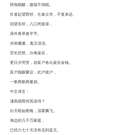
阿母眠醒，腹馁不得眠。
壮者起望西邻，乞食尘市，不复来还。
回望东邻，八口闭柴扉，
扉外青草春芊芊。
水响溅溅，鬼泣涟涟。
官长惄然，分俸籴谷，
更日夕劳苦，劝富户各出籴谷金钱。
富户踟蹰聚议，此户彼户，
一斛两斛商量捐。
中文译文：
凄风细雨何其连绵？
白天暗如夜晚，湿雾飘飞。
海边的几千万家庭，
已经六七十天没有见到蓝天。