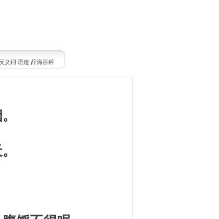
反义词
语造
辞海百科
烟。
天。