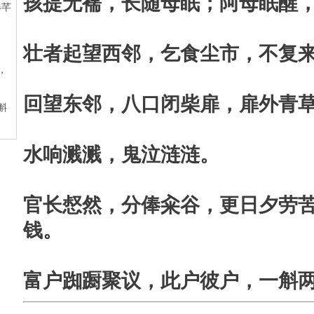
孩提无襦，长随母眠；阿母眠醒
壮者起望西邻，乞食尘市，不复
回望东邻，八口闭柴扉，扉外青
水响溅溅，鬼泣涟涟。
官长惄然，分俸籴谷，更日夕劳
钱。
富户踟蹰聚议，此户彼户，一斛