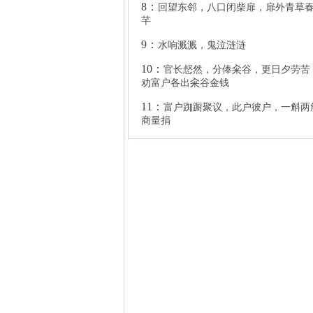
10：
官长惄然，分俸籴谷，更日夕劳苦，
劝富户各出籴谷金钱
11：
富户踟蹰聚议，此户彼户，一斛两斛
商量捐