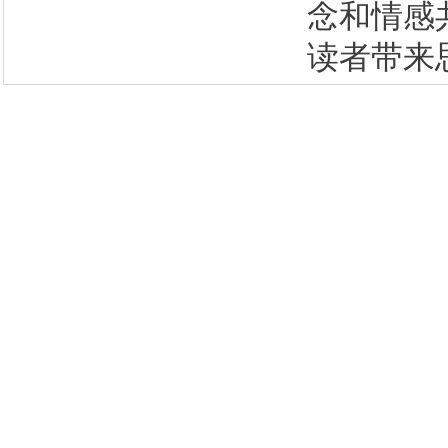
念和情感
读者带来