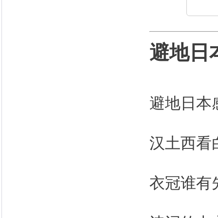
避地日
避地日本
汉土西看
衣冠谁有