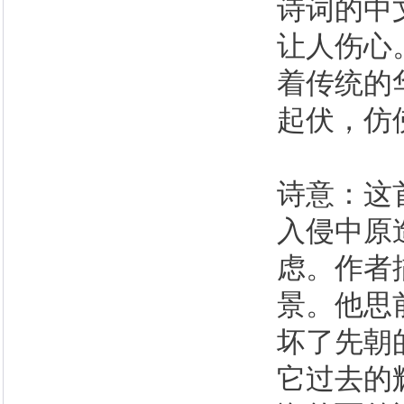
诗词的中
让人伤心
着传统的
起伏，仿
诗意：这
入侵中原
虑。作者
景。他思
坏了先朝
它过去的