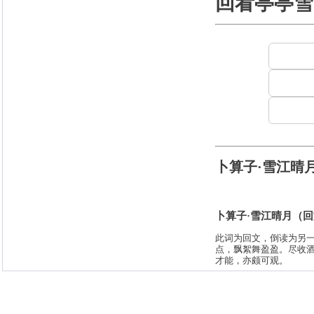
回看亭亭雪
卜算子·雪江晴
卜算子·雪江晴月（
此词为回文，倒读为另
点，飘絮舞盈盈。尽收
才能，亦颇可观。