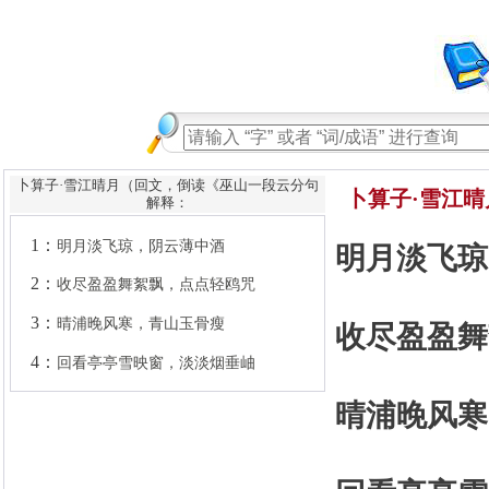
卜算子·雪江晴月（回文，倒读《巫山一段云分句
卜算子·雪江晴
解释：
1：
明月淡飞琼，阴云薄中酒
2：
收尽盈盈舞絮飘，点点轻鸥咒
明月淡飞琼
3：
晴浦晚风寒，青山玉骨瘦
4：
回看亭亭雪映窗，淡淡烟垂岫
收尽盈盈舞
晴浦晚风寒