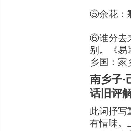
⑤余花：
⑥谁分去
别。《易
乡国：家
南乡子
话旧评
此词抒写
有情味。