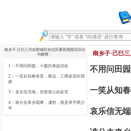
南乡子·己巳三月自郡城归乡过区菶吾西园话旧分
南乡子·己巳三
句解释：
1：
不用问田园，十载归来故旧欢
2：
一笑从知春有意，篱边，三两余花向我
不用问田园
妍
3：
哀乐信无端，但觉吾心此处安
4：
谁分去来乡国事，凄然，曾是承平两少
一笑从知春
年
哀乐信无端