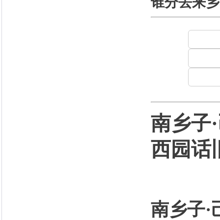
谁分去来乡
南乡子
西园话
南乡子