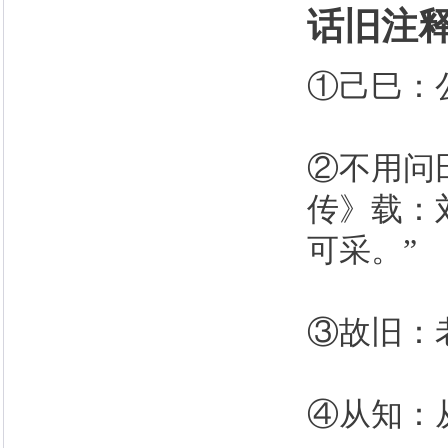
话旧注
①己巳：公
②不用问
传》载：
可采。”
③故旧：
④从知：