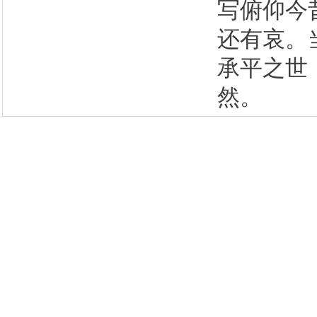
写俯仰今
还有哀。
承平之世
然。